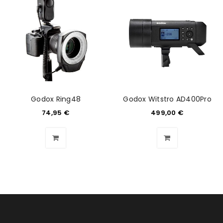
Godox Ring48
Godox Witstro AD400Pro
74,95
€
499,00
€