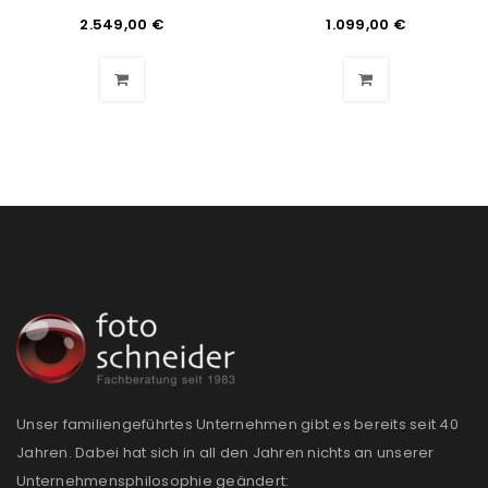
Benutzername oder E-Mail-Adresse
*
2.549,00
€
1.099,00
€
Passwort
*
Anmeldeformular geschützt durch
WP Captcha
Angemeldet bleiben
ANMELDEN
PASSWORT VERGESSEN?
REGISTRIEREN
Unser familiengeführtes Unternehmen gibt es bereits seit 40
Jahren. Dabei hat sich in all den Jahren nichts an unserer
E-Mail-Adresse
*
Unternehmensphilosophie geändert: