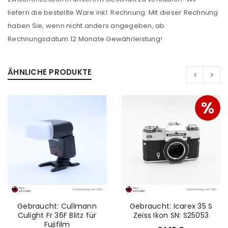
Benutzername oder E-Mail-Adresse
*
liefern die bestellte Ware inkl. Rechnung. Mit dieser Rechnung
haben Sie, wenn nicht anders angegeben, ab
Rechnungsdatum 12 Monate Gewährleistung!
Passwort
*
ÄHNLICHE PRODUKTE
Anmeldeformular geschützt durch
WP Captcha
%
Angemeldet bleiben
ANMELDEN
PASSWORT VERGESSEN?
REGISTRIEREN
Gebraucht: Cullmann
Gebraucht: Icarex 35 S
Culight Fr 36F Blitz für
Zeiss Ikon SN: S25053
E-Mail-Adresse
*
Fujifilm