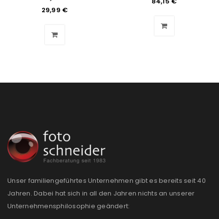
84,15
€
29,99
€
Ein Link zum Erstellen eines neuen Passworts wird an
deine E-Mail-Adresse gesendet.
NEWSLETTER ABONNIEREN
Please select all the ways you would like to hear from
us
Ich stimme zu
Ja, ich möchte ein Kundenkonto eröffnen und
akzeptiere die
Datenschutzerklärung
.
*
Unser familiengeführtes Unternehmen gibt es bereits seit 40
REGISTRIEREN
Jahren. Dabei hat sich in all den Jahren nichts an unserer
Unternehmensphilosophie geändert: