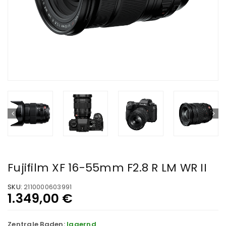
Fujifilm XF 16-55mm F2.8 R LM WR II
SKU:
2110000603991
1.349,00
€
Zentrale Baden:
lagernd