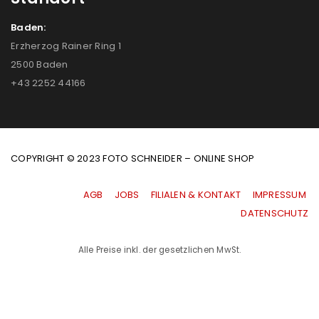
Baden:
Erzherzog Rainer Ring 1
2500 Baden
+43 2252 44166
COPYRIGHT © 2023 FOTO SCHNEIDER – ONLINE SHOP
AGB
|
JOBS
|
FILIALEN & KONTAKT
|
IMPRESSUM
|
DATENSCHUTZ
Alle Preise inkl. der gesetzlichen MwSt.