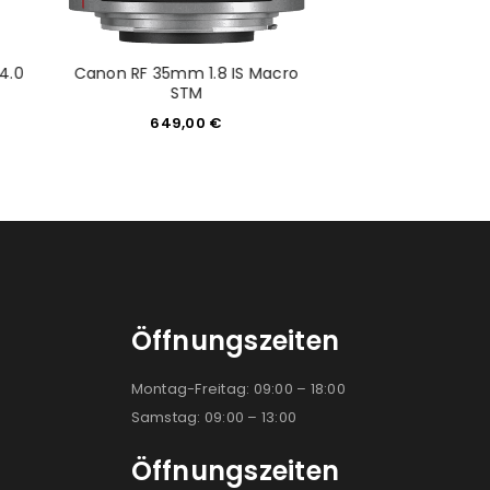
4.0
Canon RF 35mm 1.8 IS Macro
Canon RF 24-105
STM
STM
649,00
€
539,0
Öffnungszeiten
Montag-Freitag: 09:00 – 18:00
Samstag: 09:00 – 13:00
Öffnungszeiten