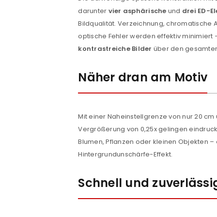
darunter
vier asphärische
und
drei ED-E
Bildqualität. Verzeichnung, chromatische
optische Fehler werden effektiv minimiert 
kontrastreiche Bilder
über den gesamte
ANMELDEN
Näher dran am Motiv
Benutzername oder E-Mail-Adre
Mit einer Naheinstellgrenze von nur 20 c
Vergrößerung von 0,25x gelingen eindru
Passwort
*
Blumen, Pflanzen oder kleinen Objekten –
Hintergrundunschärfe-Effekt.
Schnell und zuverlässi
Anmeldeformular geschü
ANMELDEN