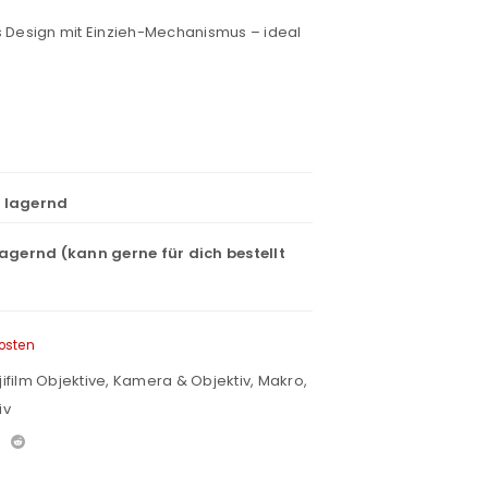
 Design mit Einzieh-Mechanismus – ideal
t lagernd
lagernd (kann gerne für dich bestellt
osten
jifilm Objektive
,
Kamera & Objektiv
,
Makro
,
iv