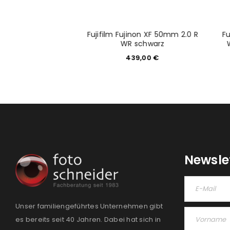
Fujifilm Fujinon XF 50mm 2.0 R
Fu
50mm 1.2 L USM
WR schwarz
699,00
€
439,00
€
Newsle
Unser familiengeführtes Unternehmen gibt
es bereits seit 40 Jahren. Dabei hat sich in