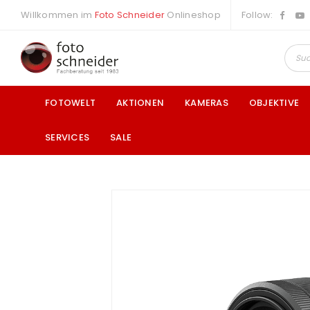
Willkommen im
Foto Schneider
Onlineshop
Follow:
FOTOWELT
AKTIONEN
KAMERAS
OBJEKTIVE
SERVICES
SALE
a