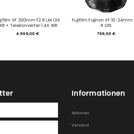
jifilm XF 200mm F2 R LM OIS
Fujifilm Fujinon XF 10-24mm 
WR + Telekonverter 1.4X WR
R OIS
4.999,00
€
799,00
€
tter
Informationen
Aktionen
Versand