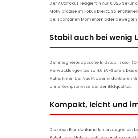
Der Autofokus reagiert in nur 0,025 Sekun
PASSWORT VERGESSEN?
Motiv präzise im Fokus bleibt. So entsteh
bei spontanen Momenten oder bewegten 
Stabil auch bei wenig L
Der integrierte optische Bildstabilisator (
Verwacklungen bis zu 4,0 EV-Stufen. Das e
Aufnahmen bei Nacht oder in dunkleren U
ohne Kompromisse bei der Bildqualität.
Kompakt, leicht und i
Die neun Blendenlamellen erzeugen ein 
Bokeh, das Motive sanft vom Hintergrund 