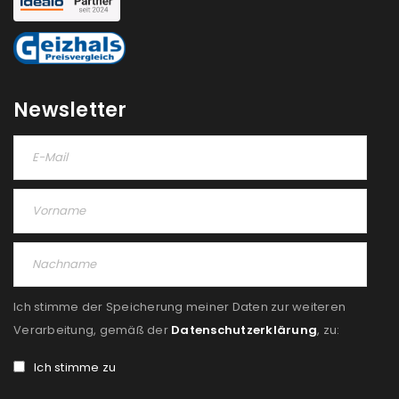
NEWSLETTER ABONNIEREN
Please select all the ways you would like to hear from
us
Newsletter
Ich stimme zu
Ja, ich möchte ein Kundenkonto eröffnen und
akzeptiere die
Datenschutzerklärung
.
*
REGISTRIEREN
Ich stimme der Speicherung meiner Daten zur weiteren
Verarbeitung, gemäß der
Datenschutzerklärung
, zu:
Ich stimme zu