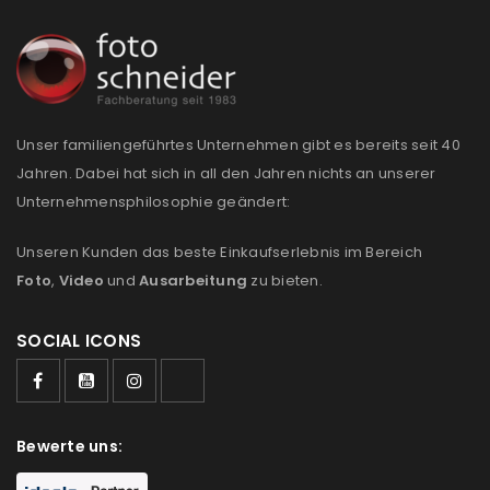
Anmeldeformular geschützt durch
WP Captcha
Angemeldet bleiben
ANMELDEN
Unser familiengeführtes Unternehmen gibt es bereits seit 40
Jahren. Dabei hat sich in all den Jahren nichts an unserer
PASSWORT VERGESSEN?
Unternehmensphilosophie geändert:
Unseren Kunden das beste Einkaufserlebnis im Bereich
REGISTRIEREN
Foto
,
Video
und
Ausarbeitung
zu bieten.
E-Mail-Adresse
*
SOCIAL ICONS
Ein Link zum Erstellen eines neuen Passworts wird an
Bewerte uns:
deine E-Mail-Adresse gesendet.