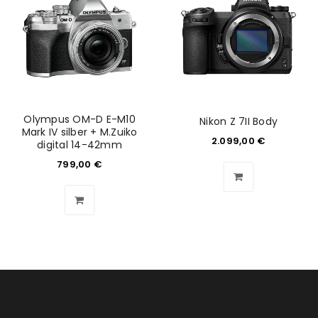
Olympus OM-D E-M10
Nikon Z 7II Body
Mark IV silber + M.Zuiko
2.099,00
€
digital 14-42mm
799,00
€
ANMELDEN
Benutzername oder E-Mail-Adresse
*
Passwort
*