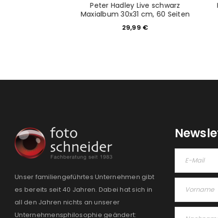
tton" 24x24cm
Peter Hadley Live schwarz
rdeaux
Maxialbum 30x31 cm, 60 Seiten
9,99
€
29,99
€
Newsle
Unser familiengeführtes Unternehmen gibt
es bereits seit 40 Jahren. Dabei hat sich in
all den Jahren nichts an unserer
Unternehmensphilosophie geändert: