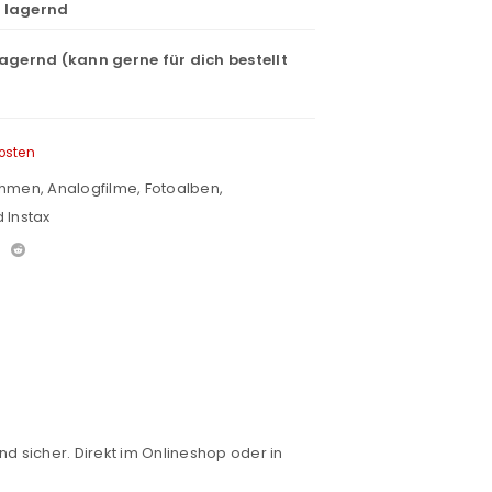
t lagernd
lagernd (kann gerne für dich bestellt
osten
ahmen
,
Analogfilme
,
Fotoalben
,
d Instax
nd sicher. Direkt im Onlineshop oder in