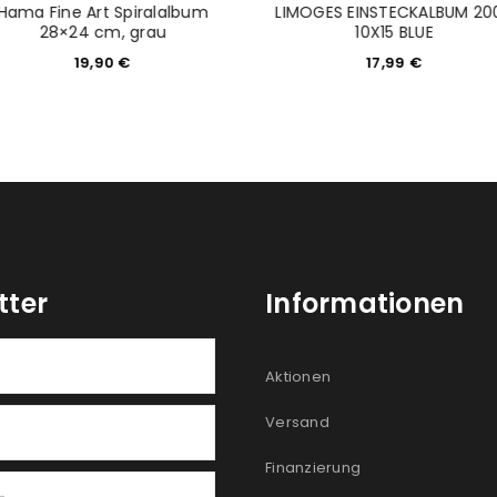
Hama Fine Art Spiralalbum
LIMOGES EINSTECKALBUM 20
28×24 cm, grau
10X15 BLUE
19,90
€
17,99
€
tter
Informationen
Aktionen
Versand
Finanzierung