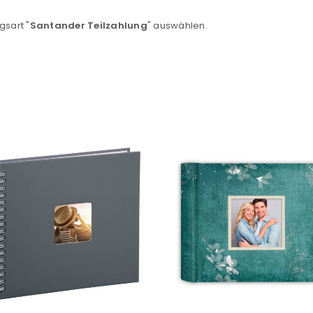
Ein Link zum Erstellen eines n
gsart "
Santander Teilzahlung
" auswählen.
Mail-Adresse gesendet.
NEWSLETTER ABONNIEREN
tzt durch
WP Captcha
Please select all the ways you 
Angemeldet bleiben
Ich stimme zu
Ja, ich möchte ein Kunden
Datenschutzerklärung
.
*
REGISTRIEREN