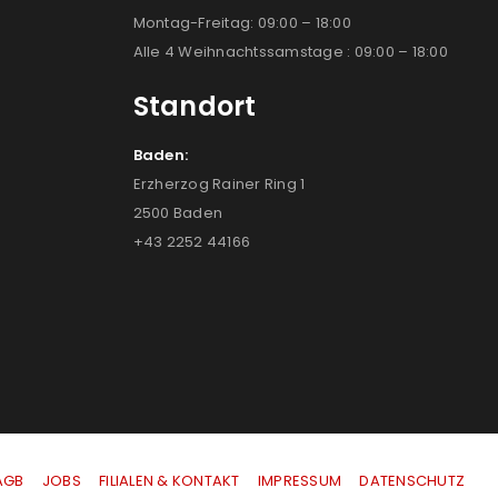
Montag-Freitag: 09:00 – 18:00
Alle 4 Weihnachtssamstage : 09:00 – 18:00
Standort
Baden:
Erzherzog Rainer Ring 1
2500 Baden
+43 2252 44166
AGB
|
JOBS
|
FILIALEN & KONTAKT
|
IMPRESSUM
|
DATENSCHUTZ