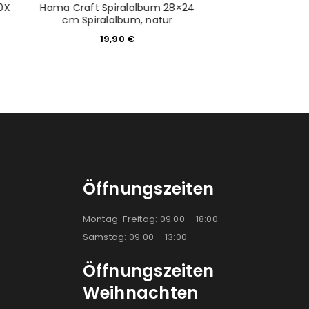
0X
Hama Craft Spiralalbum 28×24
Peter Hadley 
cm Spiralalbum, natur
Buchalbum 25x25
Seit
19,90
€
25,9
Öffnungszeiten
Montag-Freitag: 09:00 – 18:00
Samstag: 09:00 – 13:00
Öffnungszeiten
Weihnachten