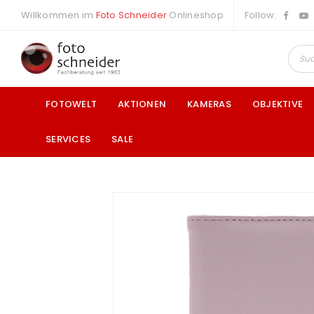
Willkommen im
Foto Schneider
Onlineshop
Follow:
FOTOWELT
AKTIONEN
KAMERAS
OBJEKTIVE
SERVICES
SALE
a