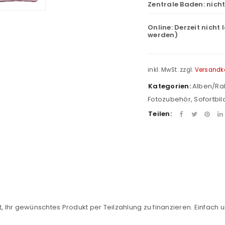
Zentrale Baden:
nich
Online:
Derzeit nicht 
werden)
inkl. MwSt.
zzgl.
Versandk
Kategorien:
Alben/R
Fotozubehör
,
Sofortbil
Teilen:
REGISTRIEREN
sse
*
E-Mail-Adresse
*
, Ihr gewünschtes Produkt per Teilzahlung zu finanzieren. Einfach u