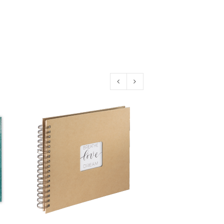
euen Passworts wird an deine E-
would like to hear from us
konto eröffnen und akzeptiere die