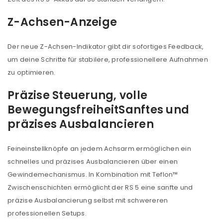
Z-Achsen-Anzeige
Der neue Z-Achsen-Indikator gibt dir sofortiges Feedback,
ANMELDEN
um deine Schritte für stabilere, professionellere Aufnahmen
zu optimieren.
Benutzername oder E-Mail-Adresse
*
Präzise Steuerung, volle
Bewegungsfreiheit
Sanftes und
Passwort
*
präzises Ausbalancieren
Feineinstellknöpfe an jedem Achsarm ermöglichen ein
schnelles und präzises Ausbalancieren über einen
Anmeldeformular geschützt durch
WP Captcha
Gewindemechanismus. In Kombination mit Teflon™
Angemeldet bleiben
Zwischenschichten ermöglicht der RS 5 eine sanfte und
ANMELDEN
präzise Ausbalancierung selbst mit schwereren
professionellen Setups.
PASSWORT VERGESSEN?