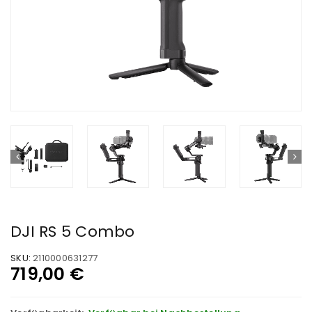
DJI RS 5 Combo
SKU:
2110000631277
719,00
€