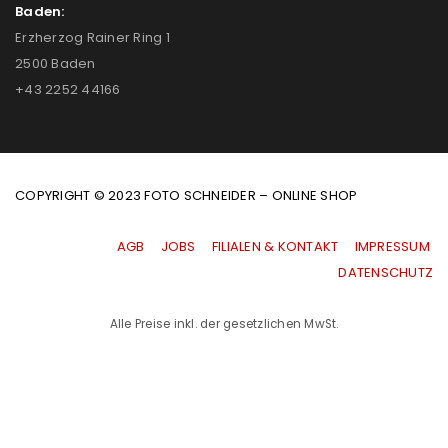
Baden:
Erzherzog Rainer Ring 1
2500 Baden
+43 2252 44166
COPYRIGHT © 2023 FOTO SCHNEIDER – ONLINE SHOP
AGB
|
JOBS
|
FILIALEN & KONTAKT
|
IMPRESSUM
|
DATENSCHUTZ
Alle Preise inkl. der gesetzlichen MwSt.