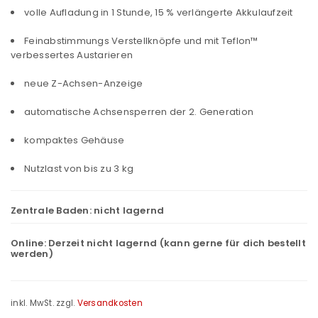
volle Aufladung in 1 Stunde, 15 % verlängerte Akkulaufzeit
Feinabstimmungs Verstellknöpfe und mit Teflon™
verbessertes Austarieren
neue Z-Achsen-Anzeige
automatische Achsensperren der 2. Generation
kompaktes Gehäuse
Nutzlast von bis zu 3 kg
Zentrale Baden:
nicht lagernd
Online:
Derzeit nicht lagernd (kann gerne für dich bestellt
werden)
inkl. MwSt.
zzgl.
Versandkosten