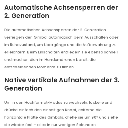
Automatische Achsensperren der
2. Generation
REGISTRIEREN
Die automatischen Achsensperren der 2. Generation
E-Mail-Adresse
*
verriegeln den Gimbal automatisch beim Ausschalten oder
im Ruhezustand, um Übergänge und die Aufbewahrung zu
erleichtern. Beim Einschalten entriegeln sie ebenso schnell
Ein Link zum Erstellen eines neuen Passworts wird an
und machen dich im Handumdrehen bereit, die
deine E-Mail-Adresse gesendet.
entscheidenden Momente zu filmen.
NEWSLETTER ABONNIEREN
Native vertikale Aufnahmen der 3.
Generation
Please select all the ways you would like to hear from
us
Um in den Hochformat-Modus zu wechseln, lockere und
drücke einfach den einseitigen Knopf, entferne die
Ich stimme zu
horizontale Platte des Gimbals, drehe sie um 90° und ziehe
sie wieder fest – alles in nur wenigen Sekunden.
Ja, ich möchte ein Kundenkonto eröffnen und