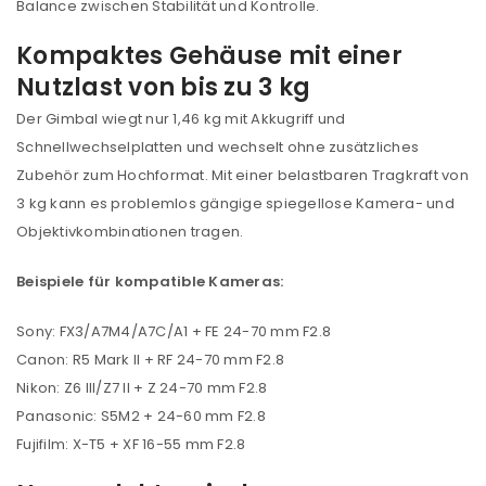
Balance zwischen Stabilität und Kontrolle.
Kompaktes Gehäuse mit einer
Nutzlast von bis zu 3 kg
Der Gimbal wiegt nur 1,46 kg mit Akkugriff und
Schnellwechselplatten und wechselt ohne zusätzliches
Zubehör zum Hochformat. Mit einer belastbaren Tragkraft von
3 kg kann es problemlos gängige spiegellose Kamera- und
Objektivkombinationen tragen.
Beispiele für kompatible Kameras:
Sony: FX3/A7M4/A7C/A1 + FE 24-70 mm F2.8
Canon: R5 Mark II + RF 24-70 mm F2.8
Nikon: Z6 III/Z7 II + Z 24-70 mm F2.8
Panasonic: S5M2 + 24-60 mm F2.8
Fujifilm: X-T5 + XF 16-55 mm F2.8