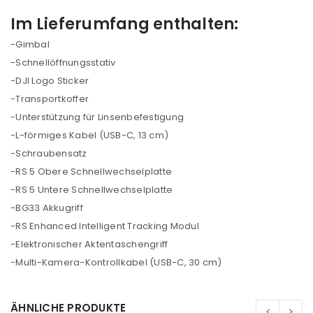
akzeptiere die
Datenschutzerklärung
.
*
Im Lieferumfang enthalten:
-Gimbal
REGISTRIEREN
-Schnellöffnungsstativ
-DJI Logo Sticker
-Transportkoffer
-Unterstützung für Linsenbefestigung
-L-förmiges Kabel (USB-C, 13 cm)
-Schraubensatz
-RS 5 Obere Schnellwechselplatte
-RS 5 Untere Schnellwechselplatte
-BG33 Akkugriff
-RS Enhanced Intelligent Tracking Modul
-Elektronischer Aktentaschengriff
-Multi-Kamera-Kontrollkabel (USB-C, 30 cm)
ÄHNLICHE PRODUKTE