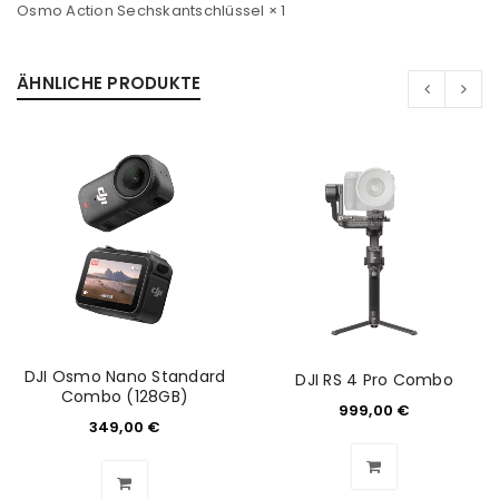
Osmo Action Sechskantschlüssel × 1
ÄHNLICHE PRODUKTE
ANMELDEN
Benutzername oder E-Mail-Adresse
*
Passwort
*
DJI Osmo Nano Standard
DJI RS 4 Pro Combo
Combo (128GB)
999,00
€
Anmeldeformular geschützt durch
WP Captcha
349,00
€
Angemeldet bleiben
ANMELDEN