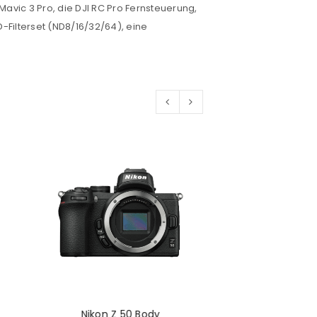
avic 3 Pro, die DJI RC Pro Fernsteuerung,
D-Filterset (ND8/16/32/64), eine
Nikon Z 50 Body
Polaroid N