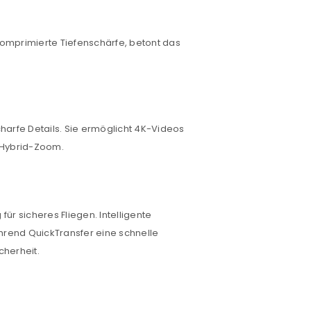
t komprimierte Tiefenschärfe, betont das
harfe Details. Sie ermöglicht 4K-Videos
n Hybrid-Zoom.
euen Passworts wird an deine E-
für sicheres Fliegen. Intelligente
hrend QuickTransfer eine schnelle
would like to hear from us
cherheit.
konto eröffnen und akzeptiere die