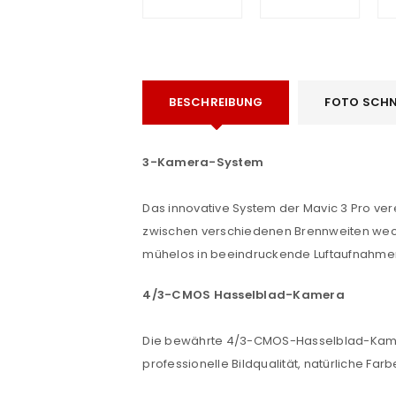
BESCHREIBUNG
FOTO SCHN
3-Kamera-System
e
Das innovative System der Mavic 3 Pro vere
zwischen verschiedenen Brennweiten wechs
mühelos in beeindruckende Luftaufnahme
4/3-CMOS Hasselblad-Kamera
Die bewährte 4/3-CMOS-Hasselblad-Kamera 
professionelle Bildqualität, natürliche Far