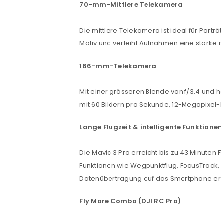
70-mm-Mittlere Telekamera
Die mittlere Telekamera ist ideal für Portr
Motiv und verleiht Aufnahmen eine starke 
ANMELDEN
166-mm-Telekamera
Benutzername oder E-Mail-Adre
Mit einer grösseren Blende von f/3.4 und 
mit 60 Bildern pro Sekunde, 12-Megapixel
Passwort
*
Lange Flugzeit & intelligente Funktione
Die Mavic 3 Pro erreicht bis zu 43 Minuten 
Anmeldeformular geschü
Funktionen wie Wegpunktflug, FocusTrack,
Datenübertragung auf das Smartphone ermög
ANMELDEN
Fly More Combo (DJI RC Pro)
PASSWORT VERGESSEN?