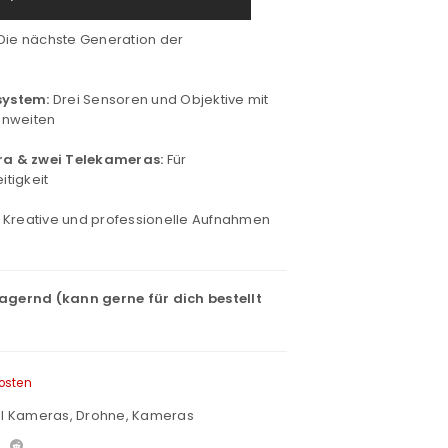
Die nächste Generation der
ystem:
Drei Sensoren und Objektive mit
nnweiten
a & zwei Telekameras:
Für
tigkeit
Kreative und professionelle Aufnahmen
lagernd (kann gerne für dich bestellt
osten
JI Kameras
,
Drohne
,
Kameras