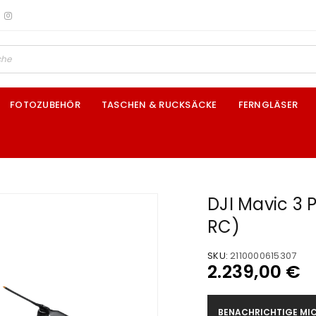
FOTOZUBEHÖR
TASCHEN & RUCKSÄCKE
FERNGLÄSER
DJI Mavic 3 
RC)
SKU:
2110000615307
2.239,00
€
BENACHRICHTIGE MIC