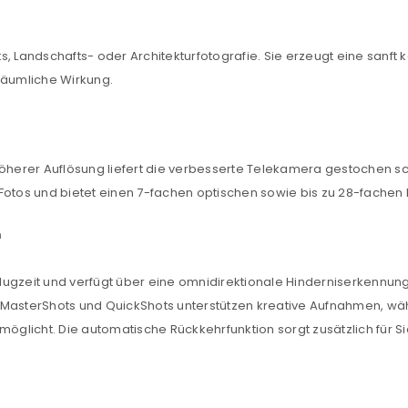
äts, Landschafts- oder Architekturfotografie. Sie erzeugt eine sanf
räumliche Wirkung.
REGISTRIEREN
sse
*
E-Mail-Adresse
*
höherer Auflösung liefert die verbesserte Telekamera gestochen sc
-Fotos und bietet einen 7-fachen optischen sowie bis zu 28-fache
Ein Link zum Erstellen eines n
n
Mail-Adresse gesendet.
NEWSLETTER ABONNIEREN
Flugzeit und verfügt über eine omnidirektionale Hinderniserkennung 
tzt durch
WP Captcha
 MasterShots und QuickShots unterstützen kreative Aufnahmen, wä
Please select all the ways you 
licht. Die automatische Rückkehrfunktion sorgt zusätzlich für Si
Angemeldet bleiben
Ich stimme zu
Ja, ich möchte ein Kunden