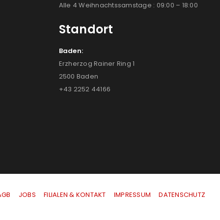
Alle 4 Weihnachtssamstage : 09:00 – 18:00
Standort
Baden:
Erzherzog Rainer Ring 1
2500 Baden
+43 2252 44166
AGB
|
JOBS
|
FILIALEN & KONTAKT
|
IMPRESSUM
|
DATENSCHUTZ