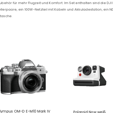
hör für mehr Flugzeit und Komfort. Im Set enthalten sind die DJI M
Datenschutzerklärung
.
*
opellerpaare, ein 100W-Netzteil mit Kabeln und Akkuladestation, ein N
rtasche.
REGISTRIEREN
lympus OM-D E-M10 Mark IV
Polaroid Now weiß