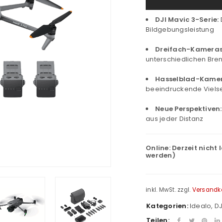
DJI Mavic 3-Serie:
Bildgebungsleistung
Dreifach-Kameras
unterschiedlichen Bre
Hasselblad-Kamer
beeindruckende Vielsei
Neue Perspektiven:
aus jeder Distanz
Online:
Derzeit nicht 
werden)
inkl. MwSt.
zzgl.
Versandk
Kategorien:
Idealo
,
D
Teilen: