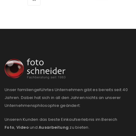
Passwort
*
Anmeldeformular geschützt durch
WP Captcha
Angemeldet bleiben
ANMELDEN
PASSWORT VERGESSEN?
Unser familiengeführtes Unternehmen gibt es bereits seit 40
Jahren. Dabei hat sich in all den Jahren nichts an unserer
REGISTRIEREN
Unternehmensphilosophie geändert:
E-Mail-Adresse
*
Unseren Kunden das beste Einkaufserlebnis im Bereich
Foto
,
Video
und
Ausarbeitung
zu bieten.