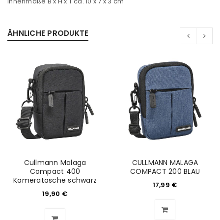
Innenmaße B x H x T ca. 10 x 7 x 3 cm
ÄHNLICHE PRODUKTE
Cullmann Malaga
CULLMANN MALAGA
Compact 400
COMPACT 200 BLAU
Kameratasche schwarz
ANMELDEN
17,99
€
19,90
€
Benutzername oder E-Mail-Adresse
*