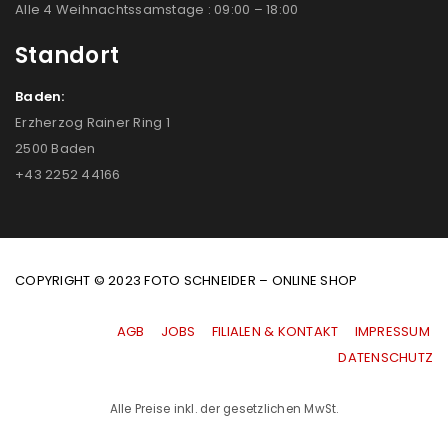
Alle 4 Weihnachtssamstage : 09:00 – 18:00
Standort
Baden:
Erzherzog Rainer Ring 1
2500 Baden
+43 2252 44166
COPYRIGHT © 2023 FOTO SCHNEIDER – ONLINE SHOP
AGB
|
JOBS
|
FILIALEN & KONTAKT
|
IMPRESSUM
|
DATENSCHUTZ
Alle Preise inkl. der gesetzlichen MwSt.