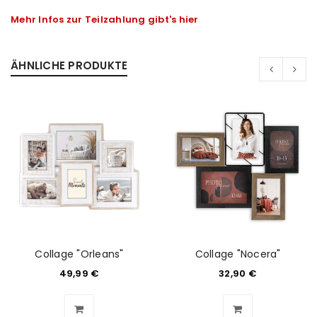
Mehr Infos zur Teilzahlung gibt's hier
ÄHNLICHE PRODUKTE
Collage "Orleans"
Collage "Nocera"
ANMELDEN
49,99
€
32,90
€
Benutzername oder E-Mail-Adresse
*