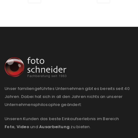
Passwort
*
Anmeldeformular geschützt durch
WP Captcha
Angemeldet bleiben
ANMELDEN
PASSWORT VERGESSEN?
Unser familiengeführtes Unternehmen gibt es bereits seit 40
Jahren. Dabei hat sich in all den Jahren nichts an unserer
REGISTRIEREN
Unternehmensphilosophie geändert:
E-Mail-Adresse
*
Unseren Kunden das beste Einkaufserlebnis im Bereich
Foto
,
Video
und
Ausarbeitung
zu bieten.