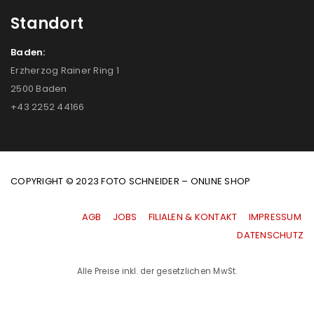
Standort
Baden:
Erzherzog Rainer Ring 1
2500 Baden
+43 2252 44166
COPYRIGHT © 2023 FOTO SCHNEIDER – ONLINE SHOP
AGB
|
JOBS
|
FILIALEN & KONTAKT
|
IMPRESSUM
|
DATENSCHUTZ
Alle Preise inkl. der gesetzlichen MwSt.