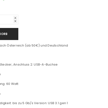
KORB
ach Österreich (ab 50€) und Deutschland
Stecker, Anschluss 2: USB-A-Buchse
m
ung: 60 Watt
A
keit: bis zu 5 Gb/s Version: USB 3.1 gen 1