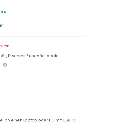
rnd
ar
osten
hör
,
Diverses Zubehör
,
Idealo
l an einen Laptop oder PC mit USB-C-