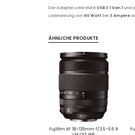
Passwort
*
Der Adapter unterstützt
USB 3.1 Gen.1
und e
Ladeleistung von
60 Watt
bei
3 Ampere
au
Anmeldeformular geschü
ÄHNLICHE PRODUKTE
ANMELDEN
PASSWORT VERGESSEN?
jinon XC 15-45mm
Fujifilm XF 18-135mm f/3.5-5.6 R
Fu
OIS PZ schwarz
LM OIS WR