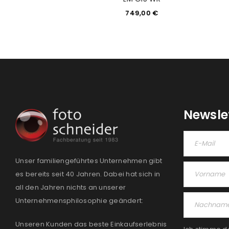
99,00
€
749,00
€
Newsle
Unser familiengeführtes Unternehmen gibt
es bereits seit 40 Jahren. Dabei hat sich in
all den Jahren nichts an unserer
Unternehmensphilosophie geändert:
Unseren Kunden das beste Einkaufserlebnis