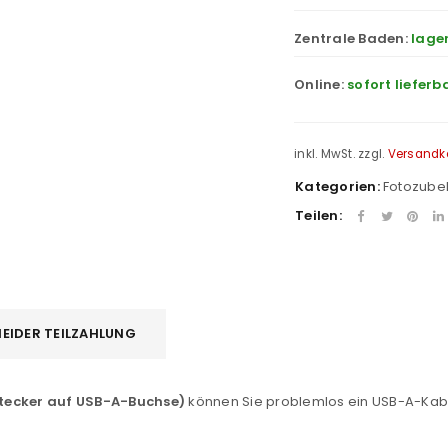
Zentrale Baden:
lage
Online:
sofort lieferb
inkl. MwSt.
zzgl.
Versandk
Kategorien:
Fotozube
Teilen:
REGISTRIEREN
EIDER TEILZAHLUNG
sse
*
E-Mail-Adresse
*
ecker auf USB-A-Buchse)
können Sie problemlos ein USB-A-Kabe