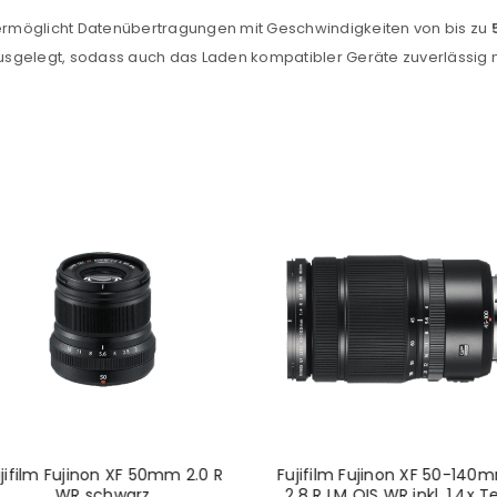
Ein Link zum Erstellen eines n
rmöglicht Datenübertragungen mit Geschwindigkeiten von bis zu
Mail-Adresse gesendet.
sgelegt, sodass auch das Laden kompatibler Geräte zuverlässig m
NEWSLETTER ABONNIEREN
tzt durch
WP Captcha
Please select all the ways you 
Angemeldet bleiben
Ich stimme zu
Ja, ich möchte ein Kunden
Datenschutzerklärung
.
*
REGISTRIEREN
jifilm Fujinon XF 50mm 2.0 R
Fujifilm Fujinon XF 50-140
WR schwarz
2.8 R LM OIS WR inkl. 1.4x Te