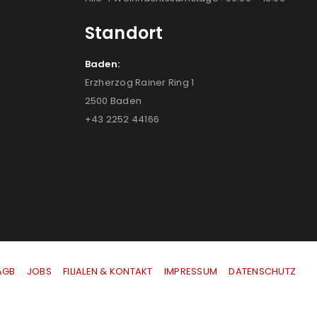
Standort
Baden:
Erzherzog Rainer Ring 1
2500 Baden
+43 2252 44166
AGB
|
JOBS
|
FILIALEN & KONTAKT
|
IMPRESSUM
|
DATENSCHUTZ