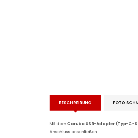
e
ANMELDEN
BESCHREIBUNG
FOTO SCHN
Benutzername oder E-Mail-Adre
Mit dem
Caruba USB-Adapter (Typ-C-St
Anschluss anschließen.