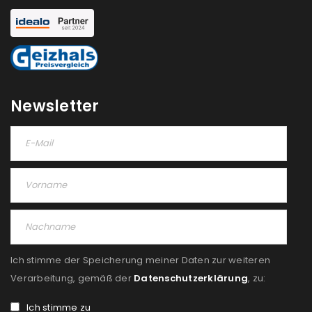
NEWSLETTER ABONNIEREN
Please select all the ways you would like to hear from
us
Ich stimme zu
Newsletter
Ja, ich möchte ein Kundenkonto eröffnen und
akzeptiere die
Datenschutzerklärung
.
*
REGISTRIEREN
Ich stimme der Speicherung meiner Daten zur weiteren
Verarbeitung, gemäß der
Datenschutzerklärung
, zu:
Ich stimme zu