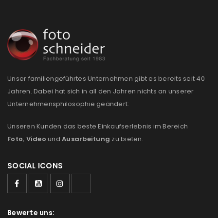
Anmeldeformular geschützt durch
WP Captcha
Angemeldet bleiben
ANMELDEN
Unser familiengeführtes Unternehmen gibt es bereits seit 40
Jahren. Dabei hat sich in all den Jahren nichts an unserer
PASSWORT VERGESSEN?
Unternehmensphilosophie geändert:
Unseren Kunden das beste Einkaufserlebnis im Bereich
REGISTRIEREN
Foto
,
Video
und
Ausarbeitung
zu bieten.
E-Mail-Adresse
*
SOCIAL ICONS
Ein Link zum Erstellen eines neuen Passworts wird an
deine E-Mail-Adresse gesendet.
Bewerte uns: