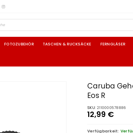
FOTOZUBEHÖR
TASCHEN & RUCKSÄCKE
FERNGLÄSER
Caruba Gehä
Eos R
SKU:
2110000578886
12,99
€
Verfügbarkeit:
Verfü