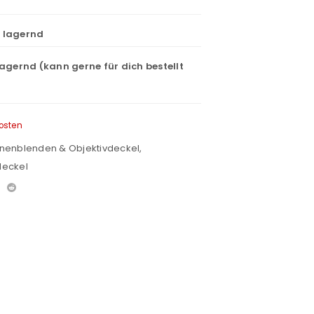
t lagernd
lagernd (kann gerne für dich bestellt
osten
onnenblenden & Objektivdeckel
,
deckel