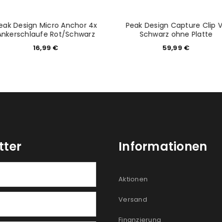
eak Design Micro Anchor 4x
Peak Design Capture Clip 
Ankerschlaufe Rot/Schwarz
Schwarz ohne Platte
16,99
€
59,99
€
tter
Informationen
Aktionen
Versand
Finanzierung