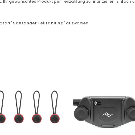
, Ihr gewünschtes Produkt per Teilzahlung zu finanzieren. Einfach u
Ein Link zum Erstellen eines n
Mail-Adresse gesendet.
gsart "
Santander Teilzahlung
" auswählen.
NEWSLETTER ABONNIEREN
tzt durch
WP Captcha
Please select all the ways you 
Angemeldet bleiben
Ich stimme zu
Ja, ich möchte ein Kunden
Datenschutzerklärung
.
*
REGISTRIEREN