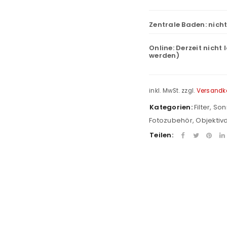
Zentrale Baden:
nich
Online:
Derzeit nicht 
werden)
inkl. MwSt.
zzgl.
Versandk
Kategorien:
Filter, S
Fotozubehör
,
Objektiv
Teilen:
REGISTRIEREN
sse
*
E-Mail-Adresse
*