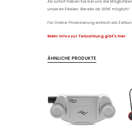
Ab sofort haben Sie bei uns die Möglichkeit
unseren Filialen. Bereits ab 100€ möglich!
Passwort
*
Für Online-Finanzierung einfach als Zahlun
Mehr Infos zur Teilzahlung gibt's hier
Anmeldeformular geschü
ANMELDEN
ÄHNLICHE PRODUKTE
PASSWORT VERGESSEN?