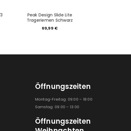
V3
Peak Design Slide Lite
Canon Bajonetta
Trageriemen Schwarz
R
69,99
€
109,0
Öffnungszeiten
Montag-Freitag: 09:00 – 18:00
Samstag: 09:00 – 13:00
Öffnungszeiten
Weihnachten