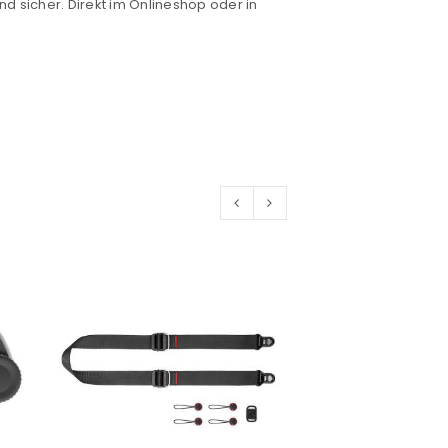
nd sicher. Direkt im Onlineshop oder in
euen Passworts wird an deine E-
would like to hear from us
konto eröffnen und akzeptiere die