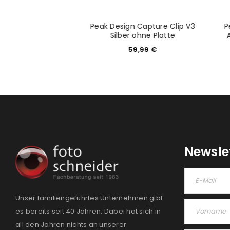
Peak Design Capture Clip V3
P
ilm EF-X500
Silber ohne Platte
9,00
€
59,99
€
Newsle
Unser familiengeführtes Unternehmen gibt
es bereits seit 40 Jahren. Dabei hat sich in
all den Jahren nichts an unserer