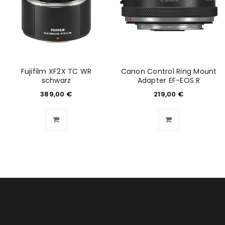
Fujifilm XF2X TC WR
Canon Control Ring Mount
schwarz
Adapter EF-EOS R
389,00
€
219,00
€
ANMELDEN
Benutzername oder E-Mail-Adresse
*
Passwort
*