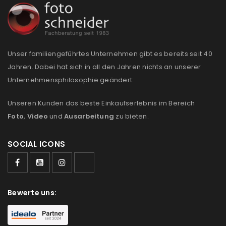
Anmeldeformular geschützt durch
WP Captcha
Angemeldet bleiben
ANMELDEN
Unser familiengeführtes Unternehmen gibt es bereits seit 40
Jahren. Dabei hat sich in all den Jahren nichts an unserer
Unternehmensphilosophie geändert:
PASSWORT VERGESSEN?
Unseren Kunden das beste Einkaufserlebnis im Bereich
Foto
,
Video
und
Ausarbeitung
zu bieten.
REGISTRIEREN
SOCIAL ICONS
E-Mail-Adresse
*
Ein Link zum Erstellen eines neuen Passworts wird an
Bewerte uns:
deine E-Mail-Adresse gesendet.