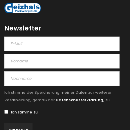
NEWSLETTER ABONNIEREN
Please select all the ways you would like to hear from
us
Newsletter
Ich stimme zu
Ja, ich möchte ein Kundenkonto eröffnen und
akzeptiere die
Datenschutzerklärung
.
*
REGISTRIEREN
Ich stimme der Speicherung meiner Daten zur weiteren
Verarbeitung, gemäß der
Datenschutzerklärung
, zu:
Ich stimme zu