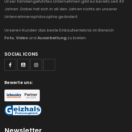
Unser familiengeführtes Unternehmen gibt es bereits seit 40
E-Mail-Adresse
*
Jahren. Dabei hat sich in all den Jahren nichts an unserer
Unternehmensphilosophie geändert:
Ein Link zum Erstellen eines neuen Passworts wird an
Unseren Kunden das beste Einkaufserlebnis im Bereich
deine E-Mail-Adresse gesendet.
Foto
,
Video
und
Ausarbeitung
zu bieten.
NEWSLETTER ABONNIEREN
SOCIAL ICONS
Please select all the ways you would like to hear from
us
Bewerte uns:
Ich stimme zu
Ja, ich möchte ein Kundenkonto eröffnen und
akzeptiere die
Datenschutzerklärung
.
*
REGISTRIEREN
Newsletter