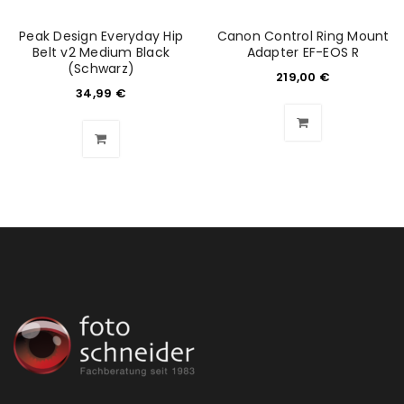
Peak Design Everyday Hip
Canon Control Ring Mount
Benutzername oder E-Mail-Adresse
*
Belt v2 Medium Black
Adapter EF-EOS R
(Schwarz)
219,00
€
34,99
€
Passwort
*
Anmeldeformular geschützt durch
WP Captcha
Angemeldet bleiben
ANMELDEN
PASSWORT VERGESSEN?
REGISTRIEREN