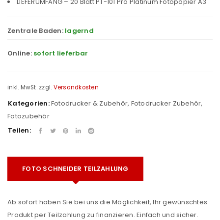
LIEFERUMFANG – 20 Blatt PT-101 Pro Platinum Fotopapier A3
Zentrale Baden:
lagernd
Online:
sofort lieferbar
inkl. MwSt.
zzgl.
Versandkosten
Kategorien:
Fotodrucker & Zubehör
,
Fotodrucker Zubehör
,
Fotozubehör
Teilen:
FOTO SCHNEIDER TEILZAHLUNG
Ab sofort haben Sie bei uns die Möglichkeit, Ihr gewünschtes
Produkt per Teilzahlung zu finanzieren. Einfach und sicher.