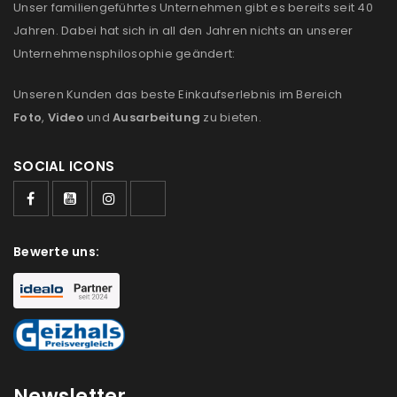
Unser familiengeführtes Unternehmen gibt es bereits seit 40
E-Mail-Adresse
*
Jahren. Dabei hat sich in all den Jahren nichts an unserer
Unternehmensphilosophie geändert:
Ein Link zum Erstellen eines neuen Passworts wird an
Unseren Kunden das beste Einkaufserlebnis im Bereich
deine E-Mail-Adresse gesendet.
Foto
,
Video
und
Ausarbeitung
zu bieten.
NEWSLETTER ABONNIEREN
SOCIAL ICONS
Please select all the ways you would like to hear from
us
Bewerte uns:
Ich stimme zu
Ja, ich möchte ein Kundenkonto eröffnen und
akzeptiere die
Datenschutzerklärung
.
*
REGISTRIEREN
Newsletter