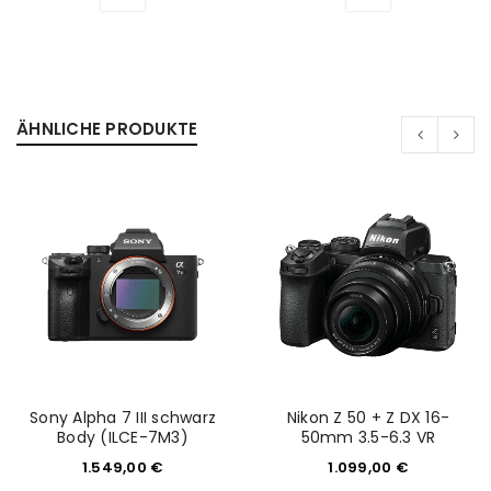
ÄHNLICHE PRODUKTE
ANMELDEN
Benutzername oder E-Mail-Adresse
*
Passwort
*
Sony Alpha 7 III schwarz
Nikon Z 50 + Z DX 16-
Body (ILCE-7M3)
50mm 3.5-6.3 VR
Anmeldeformular geschützt durch
WP Captcha
1.549,00
€
1.099,00
€
Angemeldet bleiben
ANMELDEN