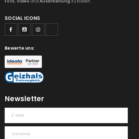
Ich stimme zu
Foto
,
Video
und
Ausarbeitung
zu bieten.
Ja, ich möchte ein Kundenkonto eröffnen und
SOCIAL ICONS
akzeptiere die
Datenschutzerklärung
.
*
REGISTRIEREN
Bewerte uns:
Newsletter