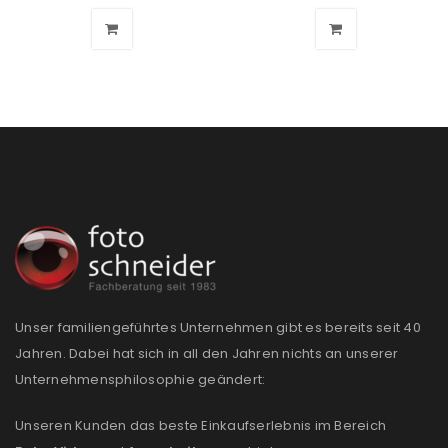
PASSWORT VERGESSEN?
REGISTRIEREN
E-Mail-Adresse
*
Ein Link zum Erstellen eines neuen Passworts wird an
deine E-Mail-Adresse gesendet.
Unser familiengeführtes Unternehmen gibt es bereits seit 40
NEWSLETTER ABONNIEREN
Jahren. Dabei hat sich in all den Jahren nichts an unserer
Unternehmensphilosophie geändert:
Please select all the ways you would like to hear from
us
Unseren Kunden das beste Einkaufserlebnis im Bereich