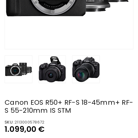
Canon EOS R50+ RF-S 18-45mm+ RF-
S 55-210mm IS STM
SKU:
2113000578672
1.099,00
€