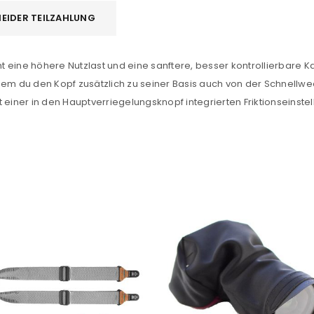
EIDER TEILZAHLUNG
Ein Link zum Erstellen eines n
Mail-Adresse gesendet.
t eine höhere Nutzlast und eine sanftere, besser kontrollierbar
 du den Kopf zusätzlich zu seiner Basis auch von der Schnellwe
NEWSLETTER ABONNIEREN
 einer in den Hauptverriegelungsknopf integrierten Friktionseinste
tzt durch
WP Captcha
Please select all the ways you 
Angemeldet bleiben
Ich stimme zu
Ja, ich möchte ein Kunden
Datenschutzerklärung
.
*
REGISTRIEREN