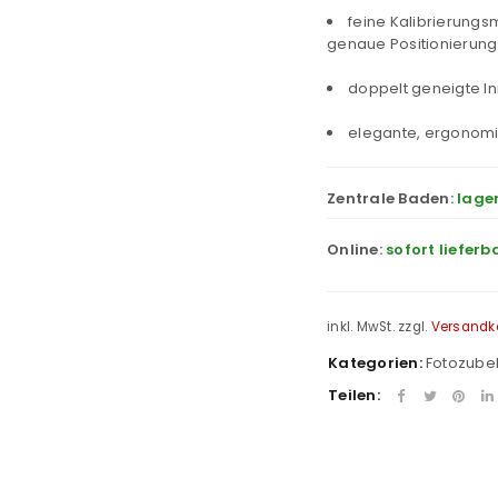
feine Kalibrierungs
genaue Positionierung
doppelt geneigte I
elegante, ergonom
Zentrale Baden:
lage
Online:
sofort lieferb
inkl. MwSt.
zzgl.
Versandk
Kategorien:
Fotozube
Teilen:
REGISTRIEREN
sse
*
E-Mail-Adresse
*