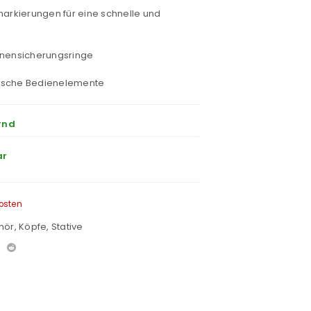
markierungen für eine schnelle und
nnensicherungsringe
ische Bedienelemente
rnd
ar
osten
hör
,
Köpfe
,
Stative