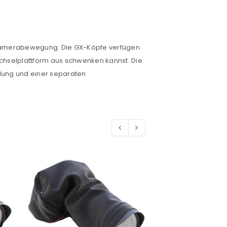
euen Passworts wird an deine E-
e Kamerabewegung. Die GX-Köpfe verfügen
chselplattform aus schwenken kannst. Die
llung und einer separaten
would like to hear from us
konto eröffnen und akzeptiere die