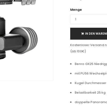
Menge
IN DEN WAREN
Kostenloser Versand n
(ab 100€)
Benro GX25 Niedrigp
mit PU56 Wechselpl
Kugel Durchmesser
Belastbarkeit 25 kg
doppelte Panorama