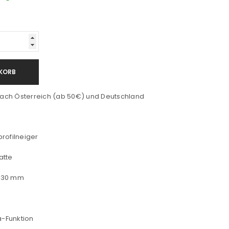
KORB
ach Österreich (ab 50€) und Deutschland
rofilneiger
atte
 30 mm
-Funktion