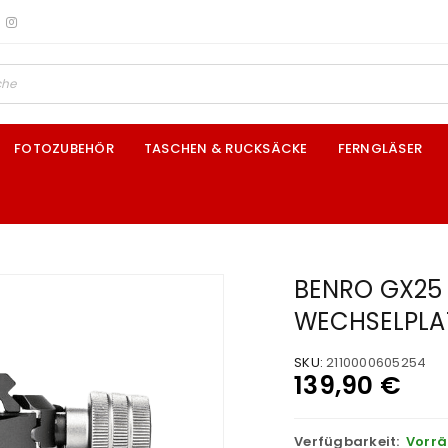
FOTOZUBEHÖR
TASCHEN & RUCKSÄCKE
FERNGLÄSER
BENRO GX25 
WECHSELPLAT
SKU:
2110000605254
139,90
€
Verfügbarkeit:
Vorrä