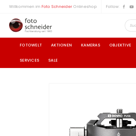
Willkommen im
Foto Schneider
Onlineshop
Follow:
FOTOWELT
AKTIONEN
KAMERAS
OBJEKTIVE
SERVICES
SALE
a