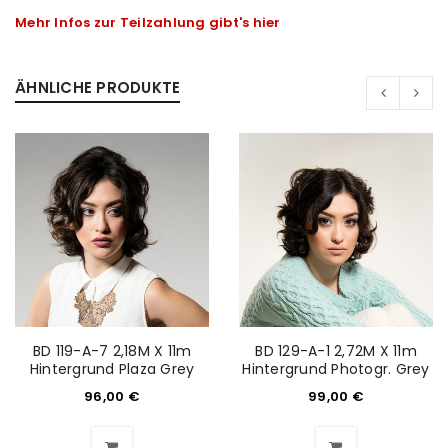
Mehr Infos zur Teilzahlung gibt's hier
ÄHNLICHE PRODUKTE
BD 119-A-7 2,18M X 11m
BD 129-A-1 2,72M X 11m
Hintergrund Plaza Grey
Hintergrund Photogr. Grey
ANMELDEN
96,00
€
99,00
€
Benutzername oder E-Mail-Adresse
*