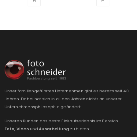
Passwort
*
Anmeldeformular geschützt durch
WP Captcha
Angemeldet bleiben
ANMELDEN
PASSWORT VERGESSEN?
Unser familiengeführtes Unternehmen gibt es bereits seit 40
Jahren. Dabei hat sich in all den Jahren nichts an unserer
REGISTRIEREN
Unternehmensphilosophie geändert:
E-Mail-Adresse
*
Unseren Kunden das beste Einkaufserlebnis im Bereich
Foto
,
Video
und
Ausarbeitung
zu bieten.