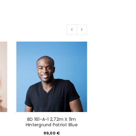
would like to hear from us
konto eröffnen und akzeptiere die
BD 161-A-1 2,72m X 11m
BD 108-A-1 2,
Hintergrund Patriot Blue
Hintergrund 
99,00
€
99,0