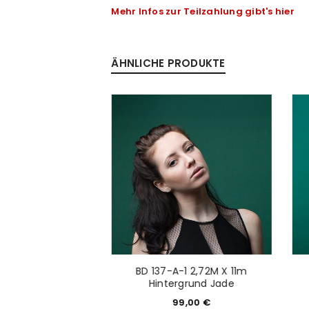
Mehr Infos zur Teilzahlung gibt's hier
Anmeldeformular geschü
ÄHNLICHE PRODUKTE
ANMELDEN
PASSWORT VERGESSEN?
-1 2,72M X 11m
BD 137-A-1 2,72M X 11m
und Misti Blue
Hintergrund Jade
9,00
€
99,00
€