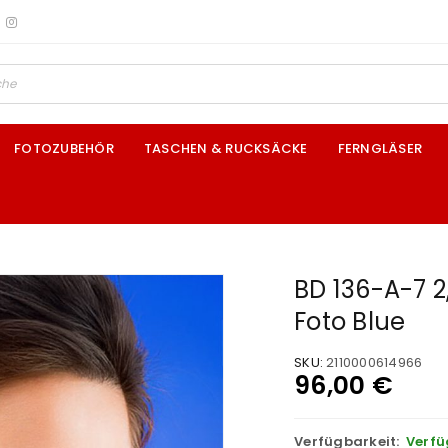
FOTOZUBEHÖR
TASCHEN & RUCKSÄCKE
FERNGLÄSER
BD 136-A-7 2
Foto Blue
SKU:
2110000614966
96,00
€
Verfügbarkeit:
Verfü