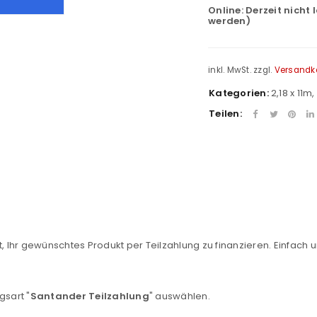
Online:
Derzeit nicht 
werden)
inkl. MwSt.
zzgl.
Versandk
Kategorien:
2,18 x 11m
,
Teilen:
REGISTRIEREN
, Ihr gewünschtes Produkt per Teilzahlung zu finanzieren. Einfach u
sse
*
E-Mail-Adresse
*
gsart "
Santander Teilzahlung
" auswählen.
Ein Link zum Erstellen eines n