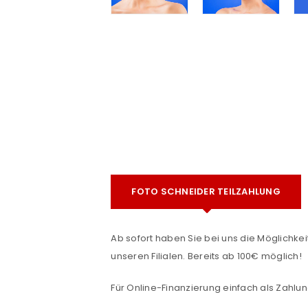
e
FOTO SCHNEIDER TEILZAHLUNG
ANMELDEN
Ab sofort haben Sie bei uns die Möglichkeit
Benutzername oder E-Mail-Adre
unseren Filialen. Bereits ab 100€ möglich!
Für Online-Finanzierung einfach als Zahlun
Passwort
*