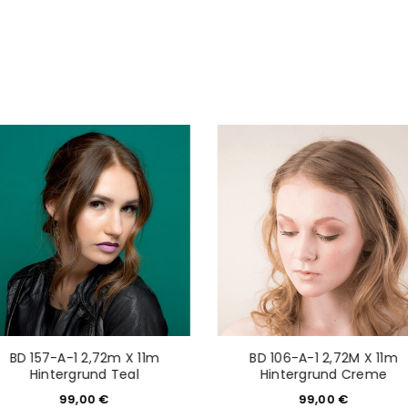
Mail-Adresse gesendet.
NEWSLETTER ABONNIEREN
tzt durch
WP Captcha
Please select all the ways you 
Angemeldet bleiben
Ich stimme zu
Ja, ich möchte ein Kunden
Datenschutzerklärung
.
*
REGISTRIEREN
BD 157-A-1 2,72m X 11m
BD 106-A-1 2,72M X 11m
Hintergrund Teal
Hintergrund Creme
99,00
€
99,00
€