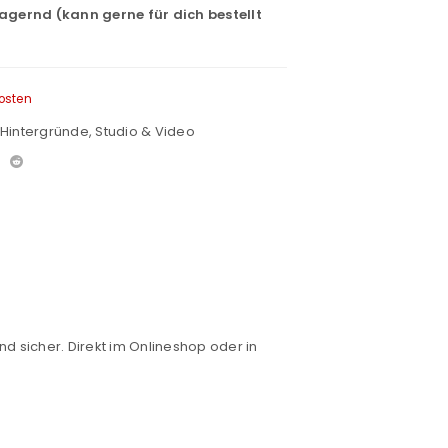
lagernd (kann gerne für dich bestellt
osten
Hintergründe
,
Studio & Video
nd sicher. Direkt im Onlineshop oder in
euen Passworts wird an deine E-