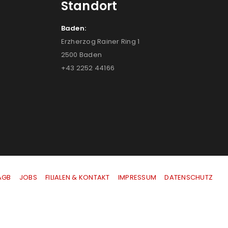
Standort
Baden:
Erzherzog Rainer Ring 1
2500 Baden
+43 2252 44166
AGB
|
JOBS
|
FILIALEN & KONTAKT
|
IMPRESSUM
|
DATENSCHUTZ