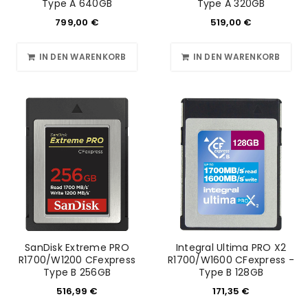
Type A 640GB
Type A 320GB
799,00
€
519,00
€
IN DEN WARENKORB
IN DEN WARENKORB
SanDisk Extreme PRO
Integral Ultima PRO X2
R1700/W1200 CFexpress
R1700/W1600 CFexpress -
Type B 256GB
Type B 128GB
516,99
€
171,35
€