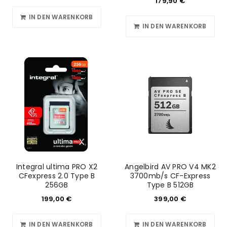
179,90
€
IN DEN WARENKORB
IN DEN WARENKORB
Integral ultima PRO X2
Angelbird AV PRO V4 MK2
CFexpress 2.0 Type B
3700mb/s CF-Express
256GB
Type B 512GB
199,00
€
399,00
€
IN DEN WARENKORB
IN DEN WARENKORB