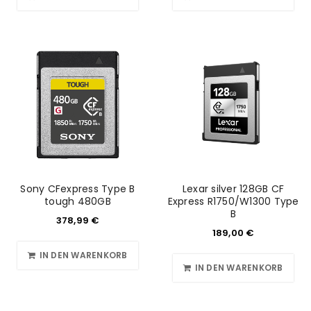
Sony CFexpress Type B
Lexar silver 128GB CF
tough 480GB
Express R1750/W1300 Type
B
378,99
€
189,00
€
IN DEN WARENKORB
IN DEN WARENKORB