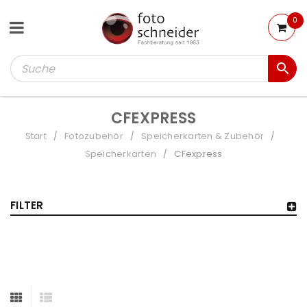
0
CFEXPRESS
Start
Fotozubehör
Speicherkarten & Zubehör
/
/
/
Speicherkarten
CFexpress
/
FILTER