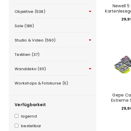
Newell 5 
Kartenleseg
Objektive (538)
29,
Sale (186)
Studio & Video (590)
ANMELDEN
Textilien (37)
Benutzername oder E-Mail-Adre
Wanddeko (611)
Workshops & Fotokurse (5)
Passwort
*
Gepe Ca
Extreme 
Verfügbarkeit
29,
Anmeldeformular geschü
lagernd
bestellbar
ANMELDEN