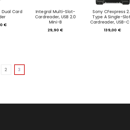
D Dual Card
Integral Multi-Slot-
Sony CFexpress 2
der
Cardreader, USB 2.0
Type A Single-Slo
Mini-B
Cardreader, USB-C 
00
€
29,90
€
139,00
€
2
3