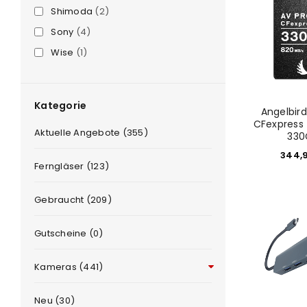
Shimoda
(2)
Sony
(4)
Wise
(1)
Kategorie
Angelbir
CFexpress 
Aktuelle Angebote (355)
330
344,
e
Ferngläser (123)
Gebraucht (209)
Gutscheine (0)
Kameras (441)
Neu (30)