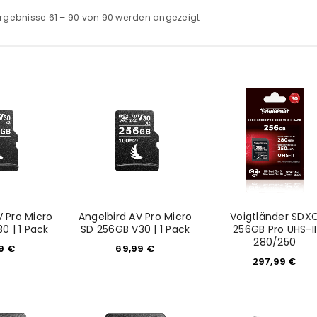
rgebnisse 61 – 90 von 90 werden angezeigt
V Pro Micro
Angelbird AV Pro Micro
Voigtländer SDX
0 | 1 Pack
SD 256GB V30 | 1 Pack
256GB Pro UHS-II
280/250
99
€
69,99
€
297,99
€