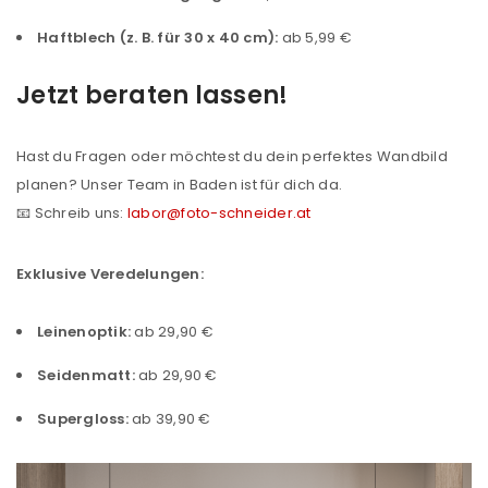
Haftblech (z. B. für 30 x 40 cm):
ab 5,99 €
Jetzt beraten lassen!
Hast du Fragen oder möchtest du dein perfektes Wandbild
planen? Unser Team in Baden ist für dich da.
📧 Schreib uns:
labor@foto-schneider.at
ANMELDEN
Exklusive Veredelungen:
Benutzername oder E-Mail-Adresse
*
Leinenoptik:
ab 29,90 €
Seidenmatt:
ab 29,90 €
Passwort
*
Supergloss:
ab 39,90 €