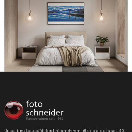
Anmeldeformular geschützt durch
WP Captcha
Angemeldet bleiben
ANMELDEN
PASSWORT VERGESSEN?
REGISTRIEREN
E-Mail-Adresse
*
Ein Link zum Erstellen eines neuen Passworts wird an
deine E-Mail-Adresse gesendet.
NEWSLETTER ABONNIEREN
Please select all the ways you would like to hear from
Unser familiengeführtes Unternehmen gibt es bereits seit 40