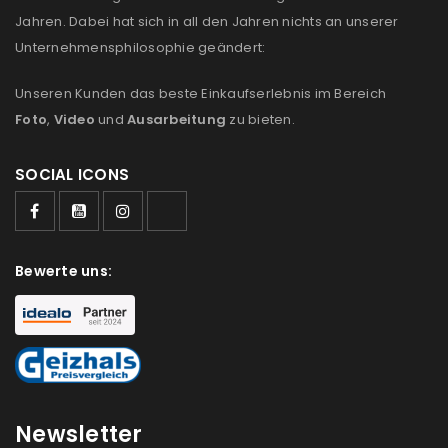
us
Jahren. Dabei hat sich in all den Jahren nichts an unserer
Unternehmensphilosophie geändert:
Ich stimme zu
Unseren Kunden das beste Einkaufserlebnis im Bereich
Ja, ich möchte ein Kundenkonto eröffnen und
Foto
,
Video
und
Ausarbeitung
zu bieten.
akzeptiere die
Datenschutzerklärung
.
*
SOCIAL ICONS
REGISTRIEREN
Bewerte uns:
Newsletter