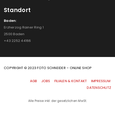
Standort
Baden:
Erzherzog Rainer Ring 1
2500 Baden
+43 2252 44166
COPYRIGHT © 2023 FOTO SCHNEIDER – ONLINE SHOP
AGB
|
JOBS
|
FILIALEN & KONTAKT
|
IMPRESSUM
|
DATENSCHUTZ
Alle Preise inkl. der gesetzlichen MwSt.