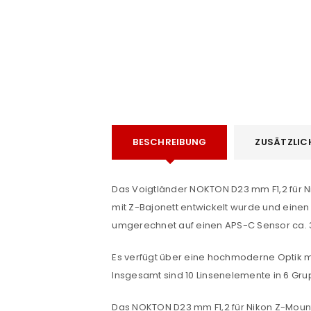
BESCHREIBUNG
ZUSÄTZLIC
e
Das Voigtländer NOKTON D23 mm F1,2 für N
mit Z-Bajonett entwickelt wurde und eine
umgerechnet auf einen APS-C Sensor ca.
Es verfügt über eine hochmoderne Optik m
Insgesamt sind 10 Linsenelemente in 6 G
Das NOKTON D23 mm F1,2 für Nikon Z-Mount 