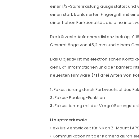
einer 1/3-Stufenrastung ausgestattet und v
einen stark konturierten Fingergriff mit 
einer hohen Funktionalität, die eine intuiti
Der kürzeste Aufnahmedistanz beträgt 0,18 
Gesamtlänge von 45,2 mm und einem Gewi
ANMELDEN
Das Objektiv ist mit elektronischen Kont
den Exif-Informationen und der kameraint
Benutzername oder E-Mail-Adre
neuesten Firmware
(*1)
drei Arten von F
1.
Fokussierung durch Farbwechsel des F
2.
Fokus-Peaking-Funktion
Passwort
*
3.
Fokussierung mit der Vergrößerungstas
Hauptmerkmale
• exklusiv entwickelt für Nikon Z-Mount (A
Anmeldeformular geschü
• Kommunikation mit der Kamera durch el