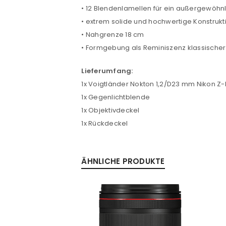
• 12 Blendenlamellen für ein außergewöhn
ANMELDEN
• extrem solide und hochwertige Konstrukt
• Nahgrenze 18 cm
PASSWORT VERGESSEN?
• Formgebung als Reminiszenz klassischer
Lieferumfang:
1x Voigtländer Nokton 1,2/D23 mm Nikon Z
1x Gegenlichtblende
1x Objektivdeckel
1x Rückdeckel
ÄHNLICHE PRODUKTE