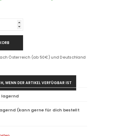
KORB
ach Österreich (ab 50€) und Deutschland
H, WENN DER ARTIKEL VERFÜGBAR IST
t lagernd
lagernd (kann gerne für dich bestellt
osten