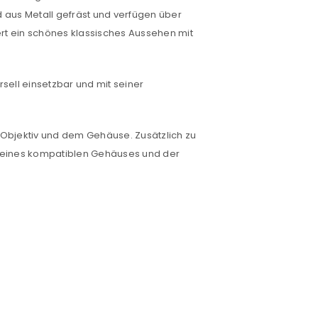
d aus Metall gefräst und verfügen über
ert ein schönes klassisches Aussehen mit
rsell einsetzbar und mit seiner
 Objektiv und dem Gehäuse. Zusätzlich zu
n eines kompatiblen Gehäuses und der
euen Passworts wird an deine E-
would like to hear from us