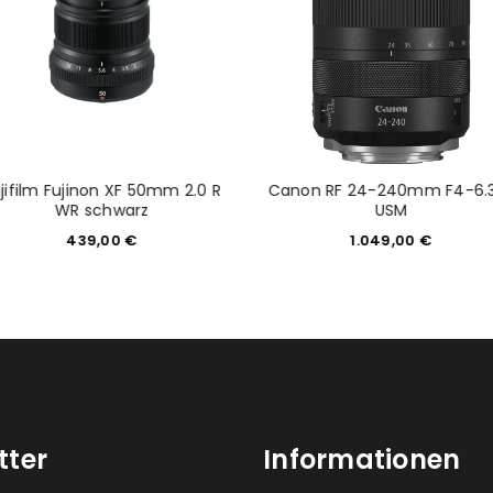
jifilm Fujinon XF 50mm 2.0 R
Canon RF 24-240mm F4-6.3
WR schwarz
USM
439,00
€
1.049,00
€
tter
Informationen