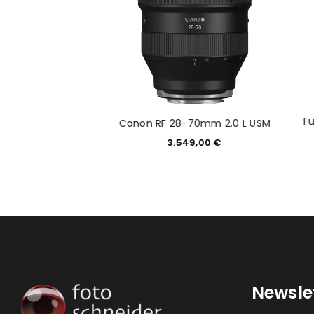
8-135mm f/3.5-5.6 R
Fu
Canon RF 28-70mm 2.0 L USM
 OIS WR
3.549,00
€
49,00
€
Newsle