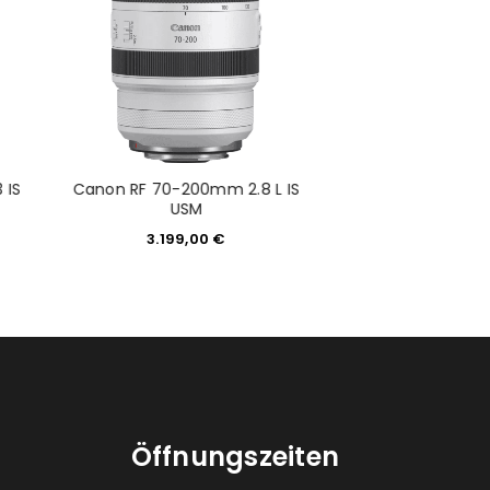
 IS
Canon RF 70-200mm 2.8 L IS
Canon RF 15-35mm
USM
2.749,
3.199,00
€
Öffnungszeiten