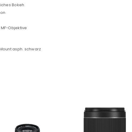
Angemeldet bleiben
liches Bokeh
Ich stimme zu
ion
Ja, ich möchte ein Kunden
 MF-Objektive
Datenschutzerklärung
.
*
-Mount asph. schwarz
REGISTRIEREN