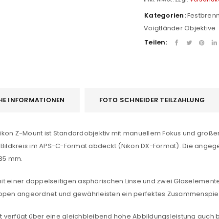
Kategorien:
Festbren
Voigtländer Objektive
Teilen:
HE INFORMATIONEN
FOTO SCHNEIDER TEILZAHLUNG
ikon Z-Mount ist Standardobjektiv mit manuellem Fokus und große
n Bildkreis im APS-C-Format abdeckt (Nikon DX-Format). Die ange
 35 mm.
it einer doppelseitigen asphärischen Linse und zwei Glaselemente
ruppen angeordnet und gewährleisten ein perfektes Zusammenspiel
verfügt über eine gleichbleibend hohe Abbildungsleistung auch bei