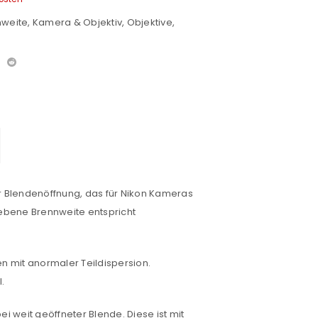
nweite
,
Kamera & Objektiv
,
Objektive
,
r Blendenöffnung, das für Nikon Kameras
gebene Brennweite entspricht
n mit anormaler Teildispersion.
.
 weit geöffneter Blende. Diese ist mit