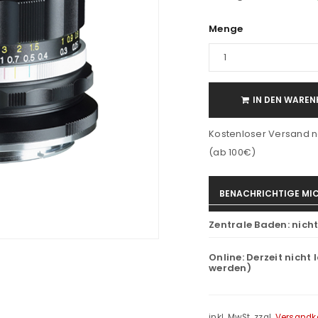
Menge
IN DEN WAREN
Kostenloser Versand n
(ab 100€)
BENACHRICHTIGE MIC
Zentrale Baden:
nich
Online:
Derzeit nicht 
werden)
inkl. MwSt.
zzgl.
Versandk