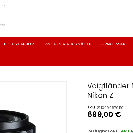
FOTOZUBEHÖR
TASCHEN & RUCKSÄCKE
FERNGLÄSER
Voigtländer 
Nikon Z
SKU:
2110000576110
699,00
€
Verfügbarkeit:
Verfü