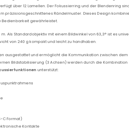
erfügt über 12 Lamellen. Der Fokussierring und der Blendenring sin
einem präzisionsgeschnittenes Rändelmuster. Dieses Design kombini
ve Bedienbarkeit gewährleistet.
m. Als Standardobjektiv mit einem Bildwinkel von 63,3° ist es unive
cht von 240 g kompakt und leicht zu handhaben.
REGISTRIEREN
akten ausgestattet und ermöglicht die Kommunikation zwischen dem
ernen Bildstabilisierung (3 Achsen) werden durch die Kombinatio
sse
*
E-Mail-Adresse
*
okussierfunktionen
unterstützt:
okuspunktrahmens
Ein Link zum Erstellen eines n
te
Mail-Adresse gesendet.
NEWSLETTER ABONNIEREN
PS-C Format)
tzt durch
WP Captcha
ektronische Kontakte
Please select all the ways you 