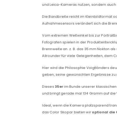
und Leica-Kameras nutzen, sondern auch 
Die Bandbreite reicht im Kleinbildformat 
Aufnahmesensors verändert sich die Brenn
ANMELDEN
Vom extremen Weitwinkel bis zur Portrait
Fotografen spielen in der Produktentwicklu
Benutzername oder E-Mail-Adre
Brennweite an. z. B. das 35 mm Nokton als su
Allrounder für viele Gelegenheiten, dem C
Hier wird die Philosophie Voigtländers de
Passwort
*
geben, seine gewünschten Ergebnisse zu r
Dieses
35er
im Bunde unserer klassischen 
und bringt gerade mal 134 Gramm auf di
Anmeldeformular geschü
Ideal, wenn die Kamera platzsparend trans
ANMELDEN
das Color Skopar bieten wir
optional die