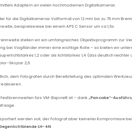
mittels Adaptern an vielen hochmodernen Digitalkameras.
oder für die Digitalkameras Vollformat von 12 mm bis zu 75 mm Bre
weite, beispielsweise bei einem APS C Sensor um ca 1,5x.
REGISTRIEREN
brennweite stellen wir ein umfangreiches Objektivprogramm zur Ve
ng bei Voigtländer immer eine wichtige Rolle – so bieten wir unter
sse
*
E-Mail-Adresse
*
perlichtstarkes 1,2 oder als lichtstarkes 1,4 (das deutlich leichter 
olor-Skopar 2,5.
utlich, dem Fotografen durch Bereitstellung des optimalen Werkzeug
Ein Link zum Erstellen eines n
ealisieren.
Mail-Adresse gesendet.
Festbrennweiten fürs VM-Bajonett ist – dank
„Pancake“-Ausführ
NEWSLETTER ABONNIEREN
e Waage.
tzt durch
WP Captcha
Please select all the ways you 
Angemeldet bleiben
portiert werden soll, der Fotograf aber keinerlei Kompromisse bei 
Ich stimme zu
 Gegenlichtblende LH-4N
.