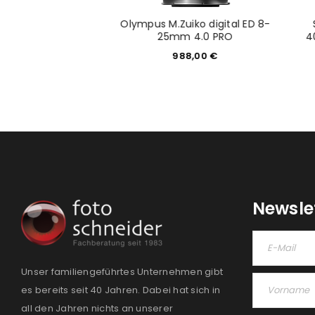
temporary 28-
Olympus M.Zuiko digital ED 8-
G DN für Sony E
25mm 4.0 PRO
4
35,05
€
988,00
€
Newsle
Unser familiengeführtes Unternehmen gibt
es bereits seit 40 Jahren. Dabei hat sich in
all den Jahren nichts an unserer