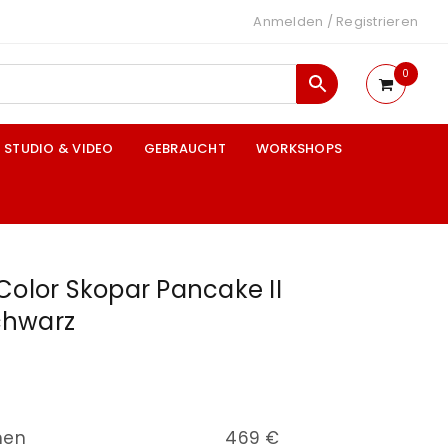
Anmelden
/
Registrieren
0
STUDIO & VIDEO
GEBRAUCHT
WORKSHOPS
Color Skopar Pancake II
chwarz
nen
469 €