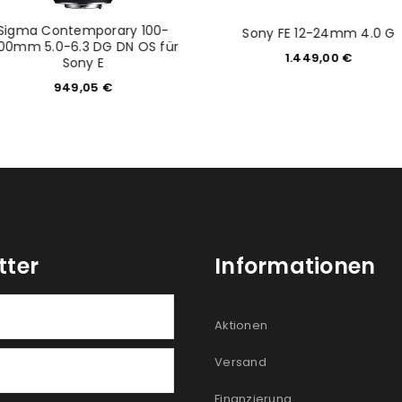
Sigma Contemporary 100-
Sony FE 12-24mm 4.0 G
00mm 5.0-6.3 DG DN OS für
1.449,00
€
Sony E
949,05
€
tter
Informationen
Aktionen
Versand
Finanzierung