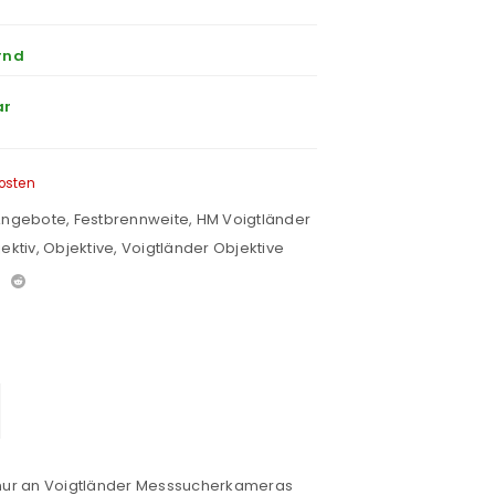
rnd
ar
osten
 Angebote
,
Festbrennweite
,
HM Voigtländer
ektiv
,
Objektive
,
Voigtländer Objektive
t nur an Voigtländer Messsucherkameras