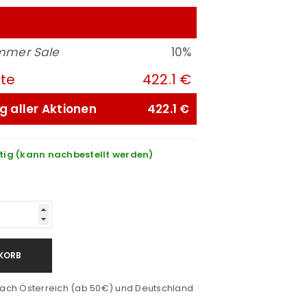
mmer Sale
10%
ute
422.1 €
g aller Aktionen
422.1 €
tig (kann nachbestellt werden)
KORB
ach Österreich (ab 50€) und Deutschland