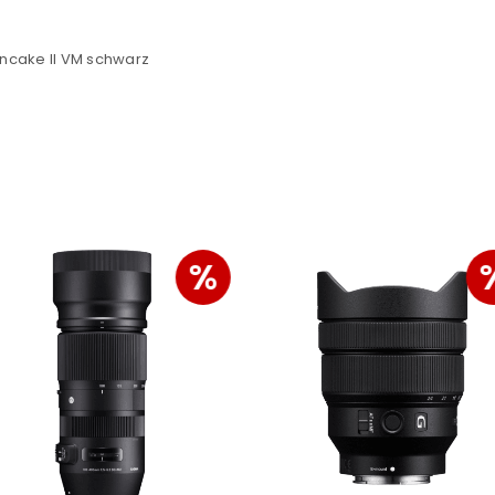
Ja, ich möchte ein Kunden
Datenschutzerklärung
.
*
ncake II VM schwarz
REGISTRIEREN
%