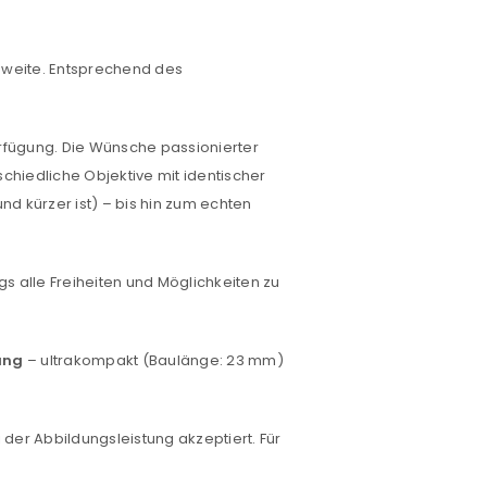
nnweite. Entsprechend des
rfügung. Die Wünsche passionierter
schiedliche Objektive mit identischer
und kürzer ist) – bis hin zum echten
s alle Freiheiten und Möglichkeiten zu
euen Passworts wird an deine E-
ung
– ultrakompakt (Baulänge: 23 mm)
would like to hear from us
der Abbildungsleistung akzeptiert. Für