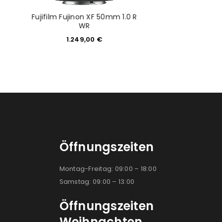
Fujifilm Fujinon XF 50mm 1.0 R
Olympus M.Zuiko d
WR
100mm 4.0 IS 
1.249,00
€
1.249,
Öffnungszeiten
Montag-Freitag: 09:00 – 18:00
Samstag: 09:00 – 13:00
Öffnungszeiten
Weihnachten