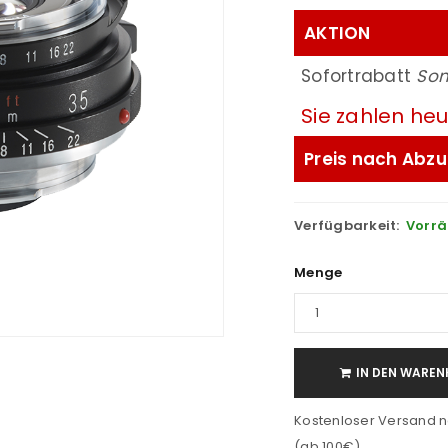
AKTION
Sofortrabatt
So
Sie zahlen he
Preis nach Abzu
Verfügbarkeit:
Vorrä
Menge
IN DEN WAREN
Kostenloser Versand n
(ab 100€)