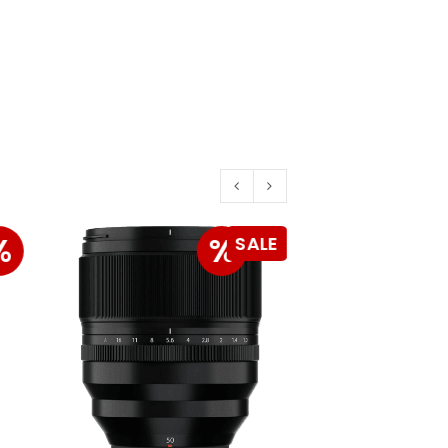
konto eröffnen und akzeptiere die
%
%
SALE