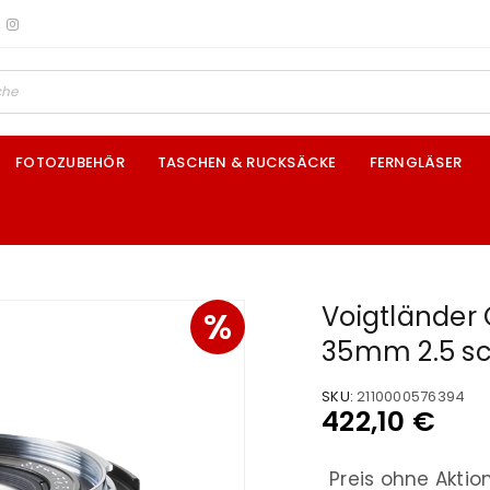
FOTOZUBEHÖR
TASCHEN & RUCKSÄCKE
FERNGLÄSER
Voigtländer 
%
35mm 2.5 s
SKU:
2110000576394
422,10
€
Preis ohne Aktio