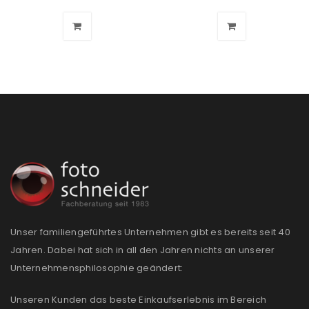
Ein Link zum Erstellen eines neuen Passworts wird an
deine E-Mail-Adresse gesendet.
NEWSLETTER ABONNIEREN
Please select all the ways you would like to hear from
us
Ich stimme zu
Ja, ich möchte ein Kundenkonto eröffnen und
akzeptiere die
Datenschutzerklärung
.
*
Unser familiengeführtes Unternehmen gibt es bereits seit 40
Jahren. Dabei hat sich in all den Jahren nichts an unserer
REGISTRIEREN
Unternehmensphilosophie geändert:
Unseren Kunden das beste Einkaufserlebnis im Bereich