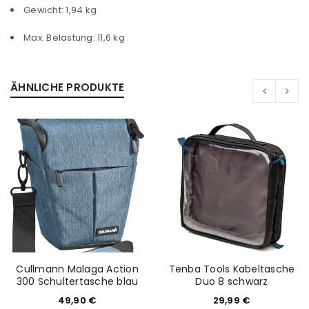
Gewicht: 1,94 kg
Max. Belastung: 11,6 kg
Passwort
*
ÄHNLICHE PRODUKTE
Anmeldeformular geschützt durch
WP Captcha
Angemeldet bleiben
ANMELDEN
PASSWORT VERGESSEN?
REGISTRIEREN
Cullmann Malaga Action
Tenba Tools Kabeltasche
E-Mail-Adresse
*
300 Schultertasche blau
Duo 8 schwarz
49,90
€
29,99
€