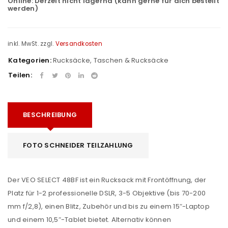
Online:
Derzeit nicht lagernd (kann gerne für dich bestellt
werden)
inkl. MwSt.
zzgl.
Versandkosten
Kategorien:
Rucksäcke
,
Taschen & Rucksäcke
Teilen:
BESCHREIBUNG
FOTO SCHNEIDER TEILZAHLUNG
Der VEO SELECT 48BF ist ein Rucksack mit Frontöffnung, der
Platz für 1-2 professionelle DSLR, 3-5 Objektive (bis 70-200
mm f/2,8), einen Blitz, Zubehör und
bis zu einem 15″-Laptop
und einem 10,5″-Tablet bietet. Alternativ können