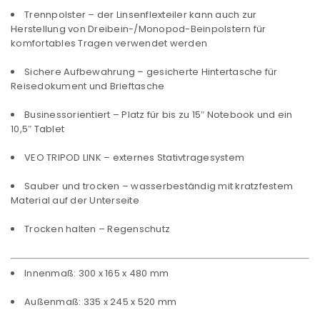
Trennpolster – der Linsenflexteiler kann auch zur
Herstellung von Dreibein-/Monopod-Beinpolstern für
komfortables Tragen verwendet werden
Sichere Aufbewahrung – gesicherte Hintertasche für
Reisedokument und Brieftasche
Businessorientiert – Platz für bis zu 15″ Notebook und ein
10,5″ Tablet
VEO TRIPOD LINK – externes Stativtragesystem
Sauber und trocken – wasserbeständig mit kratzfestem
Material auf der Unterseite
Trocken halten – Regenschutz
Innenmaß: 300 x 165 x 480 mm
ANMELDEN
Außenmaß: 335 x 245 x 520 mm
Benutzername oder E-Mail-Adresse
*