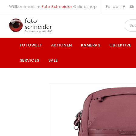
Willkommen im
Foto Schneider
Onlineshop
Follow:
FOTOWELT
AKTIONEN
KAMERAS
OBJEKTIVE
SERVICES
SALE
a