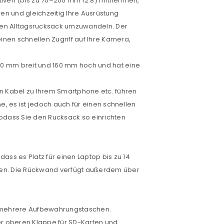
tiven (bis zu 70–200 mm f2.8) mitnehmen,
n und gleichzeitig Ihre Ausrüstung
nen Alltagsrucksack umzuwandeln. Der
inen schnellen Zugriff auf Ihre Kamera,
0 mm breit und 160 mm hoch und hat eine
ein Kabel zu Ihrem Smartphone etc. führen
, es ist jedoch auch für einen schnellen
sodass Sie den Rucksack so einrichten
euen Passworts wird an deine E-
ass es Platz für einen Laptop bis zu 14
ahren. Die Rückwand verfügt außerdem über
would like to hear from us
 mehrere Aufbewahrungstaschen.
er oberen Klappe für SD-Karten und