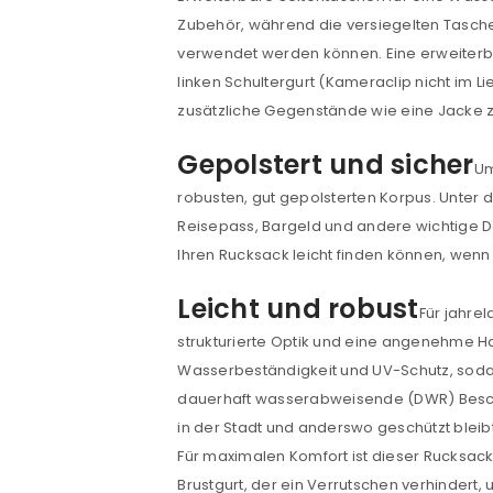
Zubehör, während die versiegelten Tasch
PASSWORT VERGESSEN?
verwendet werden können. Eine erweiterb
linken Schultergurt (Kameraclip nicht im 
zusätzliche Gegenstände wie eine Jacke z
Gepolstert und sicher
Um
robusten, gut gepolsterten Korpus. Unter 
Reisepass, Bargeld und andere wichtige D
Ihren Rucksack leicht finden können, wenn 
Leicht und robust
Für jahre
strukturierte Optik und eine angenehme H
Wasserbeständigkeit und UV-Schutz, sodass
dauerhaft wasserabweisende (DWR) Beschi
in der Stadt und anderswo geschützt bleib
Für maximalen Komfort ist dieser Rucksack l
Brustgurt, der ein Verrutschen verhinder