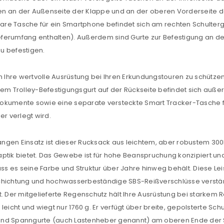
Ich stimme zu
en an der Außenseite der Klappe und an der oberen Vorderseite 
are Tasche für ein Smartphone befindet sich am rechten Schulter
Ja, ich möchte ein Kunden
Lieferumfang enthalten). Außerdem sind Gurte zur Befestigung an d
Datenschutzerklärung
.
*
u befestigen.
REGISTRIEREN
 Ihre wertvolle Ausrüstung bei Ihren Erkundungstouren zu schützen
dem Trolley-Befestigungsgurt auf der Rückseite befindet sich auße
okumente sowie eine separate versteckte Smart Tracker-Tasche für
er verlegt wird.
langen Einsatz ist dieser Rucksack aus leichtem, aber robustem 30
aptik bietet. Das Gewebe ist für hohe Beanspruchung konzipiert u
 es seine Farbe und Struktur über Jahre hinweg behält. Diese Leis
chtung und hochwasserbeständige SBS-Reißverschlüsse verstärkt,
t. Der mitgelieferte Regenschutz hält Ihre Ausrüstung bei starkem 
eicht und wiegt nur 1760 g. Er verfügt über breite, gepolsterte Sch
t, und Spanngurte (auch Lastenheber genannt) am oberen Ende der