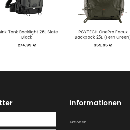
ink Tank Backlight 26L Slate
PGYTECH OnePro Focux
Black
Backpack 25L (Fern Green
274,99
€
359,95
€
tter
Informationen
Aktionen