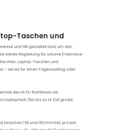
aptop-Taschen und
inesse und Stil gestaltet sind, um den
ie ideale Begleitung für urbane Erlebnisse
ertaschen, Laptop-Taschen und
es – sei es für einen Tagesausflug oder
gemäß den IATA-Richtlinien als
Laptopfach (für bis zu 14 Zoll große
 zwischen 135 und 150 mm tief, je nach