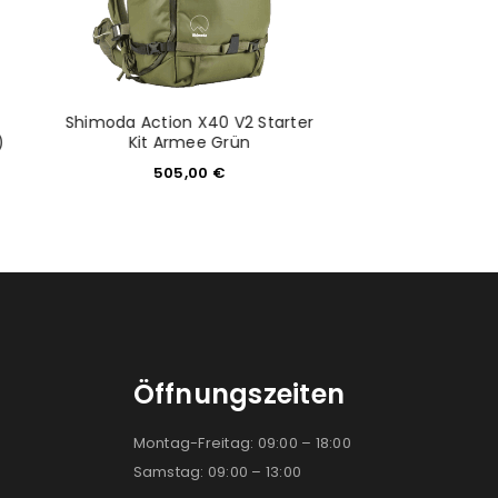
Shimoda Action X40 V2 Starter
Vanguard Veo Me
)
Kit Armee Grün
249,9
505,00
€
Öffnungszeiten
Montag-Freitag: 09:00 – 18:00
Samstag: 09:00 – 13:00