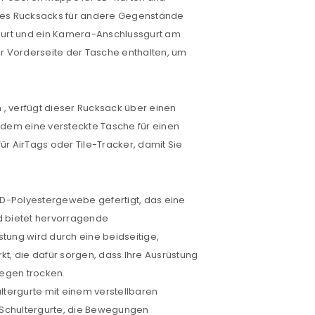
des Rucksacks für andere Gegenstände
gurt und ein Kamera-Anschlussgurt am
konto eröffnen und akzeptiere die
er Vorderseite der Tasche enthalten, um
 , verfügt dieser Rucksack über einen
rdem eine versteckte Tasche für einen
 AirTags oder Tile-Tracker, damit Sie
0D-Polyestergewebe gefertigt, das eine
nd bietet hervorragende
tung wird durch eine beidseitige,
 die dafür sorgen, dass Ihre Ausrüstung
Regen trocken.
ultergurte mit einem verstellbaren
 Schultergurte, die Bewegungen