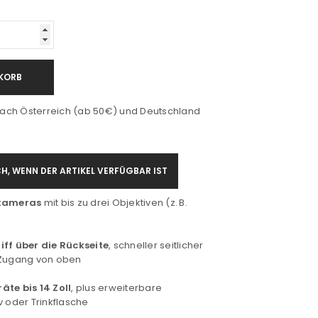
KORB
ach Österreich (ab 50€) und Deutschland
H, WENN DER ARTIKEL VERFÜGBAR IST
ikameras
mit bis zu drei Objektiven (z. B.
iff über die Rückseite
, schneller seitlicher
r Zugang von oben
äte bis 14 Zoll
, plus erweiterbare
v oder Trinkflasche