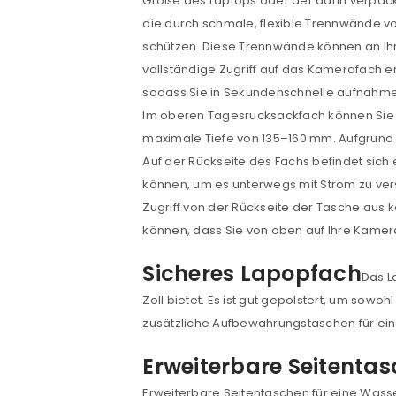
Größe des Laptops oder der darin verpackt
die durch schmale, flexible Trennwände v
schützen. Diese Trennwände können an Ihr
vollständige Zugriff auf das Kamerafach er
sodass Sie in Sekundenschnelle aufnahmeb
Im oberen Tagesrucksackfach können Sie 
ANMELDEN
maximale Tiefe von 135–160 mm. Aufgrund 
Auf der Rückseite des Fachs befindet sich 
können, um es unterwegs mit Strom zu vers
Benutzername oder E-Mail-Adre
Zugriff von der Rückseite der Tasche aus 
können, dass Sie von oben auf Ihre Kamer
Passwort
*
Sicheres Lapopfach
Das L
Zoll bietet. Es ist gut gepolstert, um so
zusätzliche Aufbewahrungstaschen für eine
Anmeldeformular geschü
Erweiterbare Seitentas
ANMELDEN
Erweiterbare Seitentaschen für eine Wasse