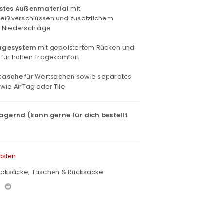
estes Außenmaterial
mit
ißverschlüssen und zusätzlichem
e Niederschläge
agesystem
mit gepolstertem Rücken und
 für hohen Tragekomfort
tasche
für Wertsachen sowie separates
wie AirTag oder Tile
lagernd (kann gerne für dich bestellt
osten
ucksäcke
,
Taschen & Rucksäcke