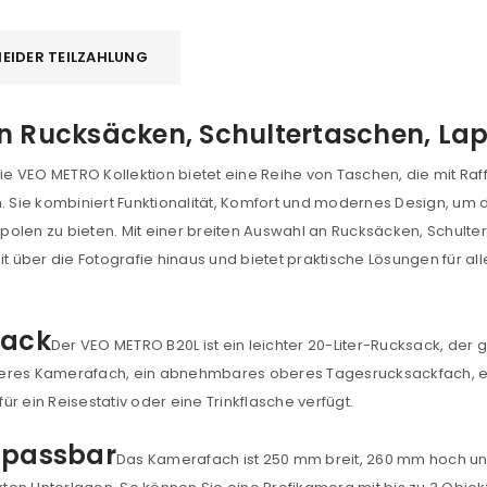
EIDER TEILZAHLUNG
an Rucksäcken, Schultertaschen, L
ie VEO METRO Kollektion bietet eine Reihe von Taschen, die mit Raff
. Sie kombiniert Funktionalität, Komfort und modernes Design, um d
polen zu bieten. Mit einer breiten Auswahl an Rucksäcken, Schult
über die Fotografie hinaus und bietet praktische Lösungen für all
sack
Der VEO METRO B20L ist ein leichter 20-Liter-Rucksack, der 
eres Kamerafach, ein abnehmbares oberes Tagesrucksackfach, ein 
r ein Reisestativ oder eine Trinkflasche verfügt.
anpassbar
Das Kamerafach ist 250 mm breit, 260 mm hoch und