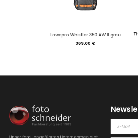
Veo Metro 25L
Th
Lowepro Whistler 350 AW II grau
agenta
369,00
€
49,90
€
Newsle
Unser familiengeführtes Unternehmen gibt