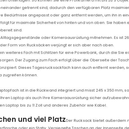
en Unterlagen. So können Sie eine Profikamera mit bis zu 3 Objek
oneinander getrennt sind, dadurch den verfügbaren Platz maximiere
e Bedürfnisse angepasst oder ganz entfernt werden, um ihn in ei
folgt für maximale Sicherheit von hinten und von oben. Sie haben e
ereit sind.
Alltagsgegenstände oder Kameraausrüstung mitnehmen. Es ist 26
REGISTRIEREN
der Form von Rucksäcken verjüngt er sich aber nach oben.
ein weiteres Fach mit Schlitzen für eine Powerbank, durch die Sie 
orgen. Der Zugang zum Fach erfolgt über die Oberseite der Tasche
sse
*
E-Mail-Adresse
*
konzipiert. Dieses Tagesrucksackfach kann auch entfernt werden, 
a zugreifen können.
Ein Link zum Erstellen eines n
aptopfach ist in die Rückwand integriert und misst 245 x 350 mm, sod
Mail-Adresse gesendet.
wohl Ihren Laptop als auch Ihre Kameraausrüstung sicher aufzubew
n Laptop bis zu 11 Zoll und anderes Zubehör wie Kabel.
NEWSLETTER ABONNIEREN
tzt durch
WP Captcha
chen und viel Platz
Please select all the ways you 
Der Rucksack bietet außerdem
Angemeldet bleiben
rflasche oder ein Stativ. Versiegelte Taschen an der Innenseite d