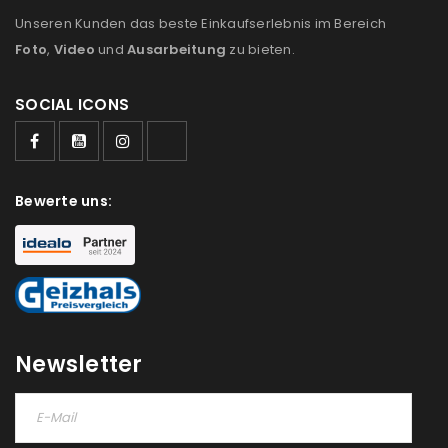
Unseren Kunden das beste Einkaufserlebnis im Bereich
Ich stimme zu
Foto
,
Video
und
Ausarbeitung
zu bieten.
Ja, ich möchte ein Kundenkonto eröffnen und
akzeptiere die
Datenschutzerklärung
.
*
SOCIAL ICONS
REGISTRIEREN
Bewerte uns:
Newsletter