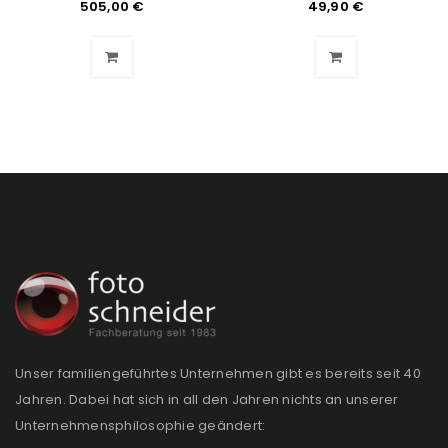
505,00
€
49,90
€
Angemeldet bleiben
ANMELDEN
PASSWORT VERGESSEN?
REGISTRIEREN
E-Mail-Adresse
*
Ein Link zum Erstellen eines neuen Passworts wird an
deine E-Mail-Adresse gesendet.
NEWSLETTER ABONNIEREN
Unser familiengeführtes Unternehmen gibt es bereits seit 40
Jahren. Dabei hat sich in all den Jahren nichts an unserer
Please select all the ways you would like to hear from
Unternehmensphilosophie geändert:
us