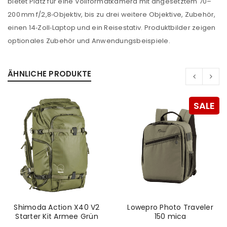
bietet Platz für eine Vollformatkamera mit angesetztem 70–
200 mm f/2,8‑Objektiv, bis zu drei weitere Objektive, Zubehör,
einen 14‑Zoll‑Laptop und ein Reisestativ. Produktbilder zeigen
optionales Zubehör und Anwendungsbeispiele.
ÄHNLICHE PRODUKTE
ANMELDEN
SALE
Benutzername oder E-Mail-Adresse
*
Passwort
*
Shimoda Action X40 V2
Lowepro Photo Traveler
Anmeldeformular geschützt durch
WP Captcha
Starter Kit Armee Grün
150 mica