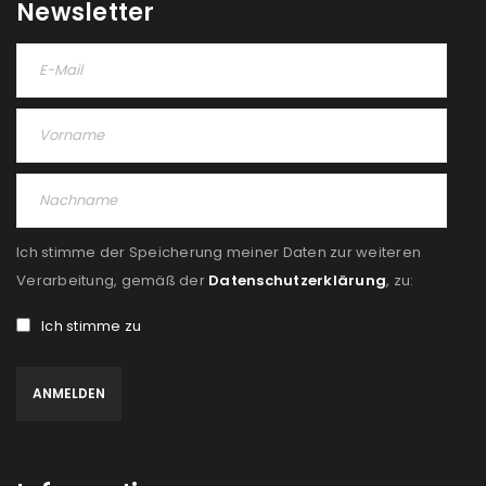
Please select all the ways you would like to hear from
Newsletter
us
Ich stimme zu
Ja, ich möchte ein Kundenkonto eröffnen und
akzeptiere die
Datenschutzerklärung
.
*
REGISTRIEREN
Ich stimme der Speicherung meiner Daten zur weiteren
Verarbeitung, gemäß der
Datenschutzerklärung
, zu:
Ich stimme zu