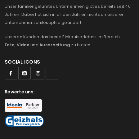
Unser familiengeführtes Unternehmen gibt es bereits seit 40
Anmeldeformular geschützt durch
WP Captcha
Jahren. Dabei hat sich in all den Jahren nichts an unserer
Angemeldet bleiben
ANMELDEN
Unternehmensphilosophie geändert:
Unseren Kunden das beste Einkaufserlebnis im Bereich
PASSWORT VERGESSEN?
Foto
,
Video
und
Ausarbeitung
zu bieten.
REGISTRIEREN
SOCIAL ICONS
E-Mail-Adresse
*
Bewerte uns:
Ein Link zum Erstellen eines neuen Passworts wird an
deine E-Mail-Adresse gesendet.
NEWSLETTER ABONNIEREN