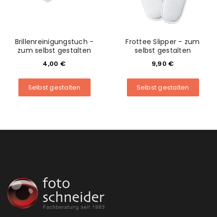
Brillenreinigungstuch -
Frottee Slipper - zum
zum selbst gestalten
selbst gestalten
4,00
€
9,90
€
Selbst gestalten
Selbst gestalten
ANMELDEN
Benutzername oder E-Mail-Adresse
*
Passwort
*