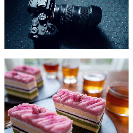
Passwort
*
Anmeldeformular geschützt durch
WP Captcha
Angemeldet bleiben
ANMELDEN
PASSWORT VERGESSEN?
REGISTRIEREN
E-Mail-Adresse
*