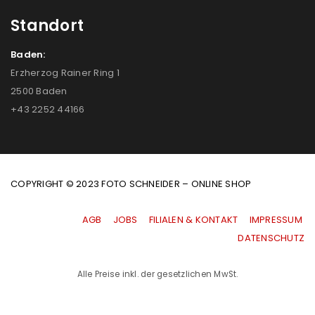
Standort
Baden:
Erzherzog Rainer Ring 1
2500 Baden
+43 2252 44166
COPYRIGHT © 2023 FOTO SCHNEIDER – ONLINE SHOP
AGB
|
JOBS
|
FILIALEN & KONTAKT
|
IMPRESSUM
|
DATENSCHUTZ
Alle Preise inkl. der gesetzlichen MwSt.