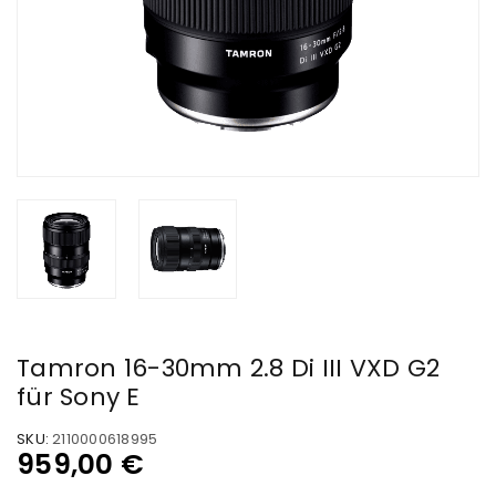
Tamron 16-30mm 2.8 Di III VXD G2
für Sony E
SKU:
2110000618995
959,00
€