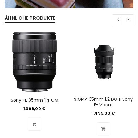
Ein Link zum Erstellen eines neuen Passworts wird an
deine E-Mail-Adresse gesendet.
ÄHNLICHE PRODUKTE
NEWSLETTER ABONNIEREN
Please select all the ways you would like to hear from
us
Ich stimme zu
Ja, ich möchte ein Kundenkonto eröffnen und
akzeptiere die
Datenschutzerklärung
.
*
SIGMA 35mm 1,2 DG II Sony
Sony FE 35mm 1.4 GM
REGISTRIEREN
E-Mount
1.399,00
€
1.499,00
€