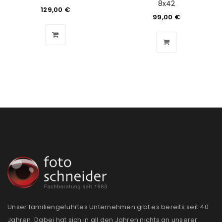
8x42
129,00
€
99,00
€
Benutzername oder E-Mail-Adresse
*
Passwort
*
Anmeldeformular geschützt durch
WP Captcha
Angemeldet bleiben
ANMELDEN
PASSWORT VERGESSEN?
REGISTRIEREN
Unser familiengeführtes Unternehmen gibt es bereits seit 40
Jahren. Dabei hat sich in all den Jahren nichts an unserer
E-Mail-Adresse
*