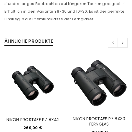
Benutzername oder E-Mail-Adresse
*
stundenlanges Beobachten auf längeren Touren geeignet ist.
Erhältlich in den Varianten 8×30 und 10×30. Es ist der perfekte
Einstieg in die Premiumklasse der Ferngläser.
Passwort
*
ÄHNLICHE PRODUKTE
Anmeldeformular geschützt durch
WP Captcha
Angemeldet bleiben
ANMELDEN
PASSWORT VERGESSEN?
REGISTRIEREN
NIKON PROSTAFF P7 8X30
NIKON PROSTAFF P7 8X42
E-Mail-Adresse
*
FERNGLAS
269,00
€