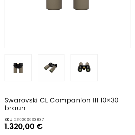
Swarovski CL Companion III 10×30
braun
SKU:
2110000633837
1.320,00
€