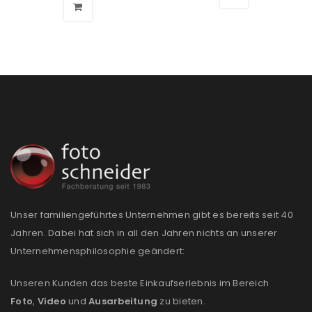
PASSWORT VERGESSEN?
REGISTRIEREN
E-Mail-Adresse
*
Ein Link zum Erstellen eines neuen Passworts wird an
deine E-Mail-Adresse gesendet.
Unser familiengeführtes Unternehmen gibt es bereits seit 40
NEWSLETTER ABONNIEREN
Jahren. Dabei hat sich in all den Jahren nichts an unserer
Unternehmensphilosophie geändert:
Please select all the ways you would like to hear from
us
Unseren Kunden das beste Einkaufserlebnis im Bereich
Foto
,
Video
und
Ausarbeitung
zu bieten.
Ich stimme zu