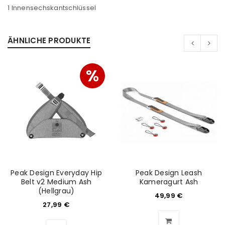
1 Innensechskantschlüssel
ÄHNLICHE PRODUKTE
%
ANMELDEN
Benutzername oder E-Mail-Adresse
*
Passwort
*
Peak Design Everyday Hip
Peak Design Leash
Belt v2 Medium Ash
Kameragurt Ash
(Hellgrau)
49,99
€
Anmeldeformular geschützt durch
WP Captcha
27,99
€
Angemeldet bleiben
ANMELDEN