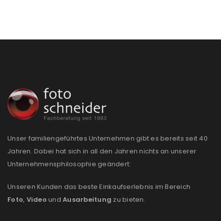
Passwort
*
Anmeldeformular geschützt durch
WP Captcha
Angemeldet bleiben
ANMELDEN
PASSWORT VERGESSEN?
Unser familiengeführtes Unternehmen gibt es bereits seit 40
Jahren. Dabei hat sich in all den Jahren nichts an unserer
REGISTRIEREN
Unternehmensphilosophie geändert:
Unseren Kunden das beste Einkaufserlebnis im Bereich
E-Mail-Adresse
*
Foto
,
Video
und
Ausarbeitung
zu bieten.