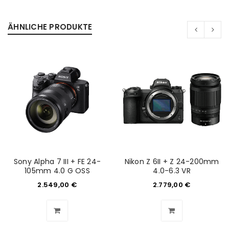
ÄHNLICHE PRODUKTE
Sony Alpha 7 III + FE 24-
Nikon Z 6II + Z 24-200mm
105mm 4.0 G OSS
4.0-6.3 VR
ANMELDEN
2.549,00
€
2.779,00
€
Benutzername oder E-Mail-Adresse
*