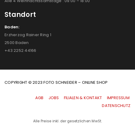
Alle 4 Weihnachtssamstage : 09:00 – 18:00
Standort
Baden:
Erzherzog Rainer Ring 1
2500 Baden
+43 2252 44166
COPYRIGHT © 2023 FOTO SCHNEIDER – ONLINE SHOP
AGB
|
JOBS
|
FILIALEN & KONTAKT
|
IMPRESSUM
|
DATENSCHUTZ
Alle Preise inkl. der gesetzlichen MwSt.