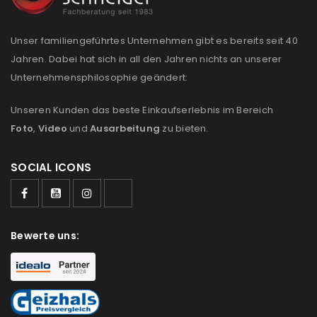
Please select all the ways you would like to hear from
us
Unser familiengeführtes Unternehmen gibt es bereits seit 40
Jahren. Dabei hat sich in all den Jahren nichts an unserer
Ich stimme zu
Unternehmensphilosophie geändert:
Ja, ich möchte ein Kundenkonto eröffnen und
Unseren Kunden das beste Einkaufserlebnis im Bereich
akzeptiere die
Datenschutzerklärung
.
*
Foto
,
Video
und
Ausarbeitung
zu bieten.
REGISTRIEREN
SOCIAL ICONS
Bewerte uns: