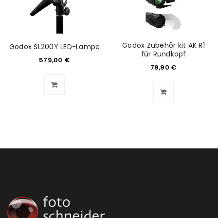
Anmeldeformular geschützt durch
WP Captcha
Angemeldet bleiben
ANMELDEN
Godox Zubehör kit AK R1
Godox SL200Y LED-Lampe
für Rundkopf
579,00
€
79,90
€
PASSWORT VERGESSEN?
REGISTRIEREN
E-Mail-Adresse
*
Ein Link zum Erstellen eines neuen Passworts wird an
deine E-Mail-Adresse gesendet.
NEWSLETTER ABONNIEREN