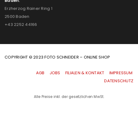
Baden:
Erzherzog Rainer Ring 1
2500 Baden
+43 2252 44166
COPYRIGHT © 2023 FOTO SCHNEIDER – ONLINE SHOP
AGB
|
JOBS
|
FILIALEN & KONTAKT
|
IMPRESSUM
|
DATENSCHUTZ
Alle Preise inkl. der gesetzlichen MwSt.