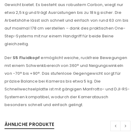
Gewicht bietet. Es besteht aus robustem Carbon, wiegt nur
etwa 2,5 kg und trägt Ausrüstungen bis zu 18 kg sicher. Die
Arbeitshöhe lässt sich schnell und einfach von rund 63 cm bis
auf maximal 178 cm verstellen – dank des praktischen One-
Step-Systems mit nur einem Handgriff für beide Beine
gleichzeitig.
Der
S5 Fluidkopf
ermöglicht weiche, ruckfreie Bewegungen
mit einem Schwenkbereich von 360° und Neigungswinkeln
von −70° bis +90°. Das stufenlose Gegengewicht sorgt für
präzise Balance bei Kameras bis etwa 5 kg. Die
Schnellwechselplatte ist mit gängigen Manfrotto- und
DJI
-RS-
Systemen kompatibel, wodurch der Kameratausch
besonders schnell und einfach gelingt.
ÄHNLICHE PRODUKTE