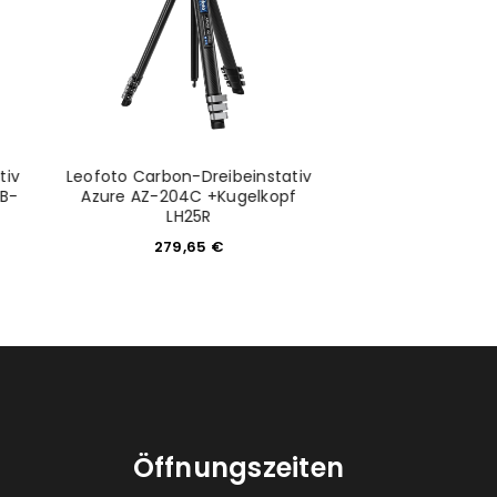
tiv
Leofoto Carbon-Dreibeinstativ
Phocusline2800 L
EB-
Azure AZ-204C +Kugelkopf
280
LH25R
65,9
279,65
€
Öffnungszeiten