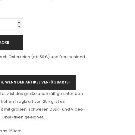
KORB
ach Österreich (ab 50€) und Deutschland
H, WENN DER ARTIKEL VERFÜGBAR IST
ativ ist das große und kräftige unter den
r hohen Tragkraft von 25 kg ist es
eit mit großen, schweren DSLR- und Video-
Objektiven geeignet.
max. 150cm