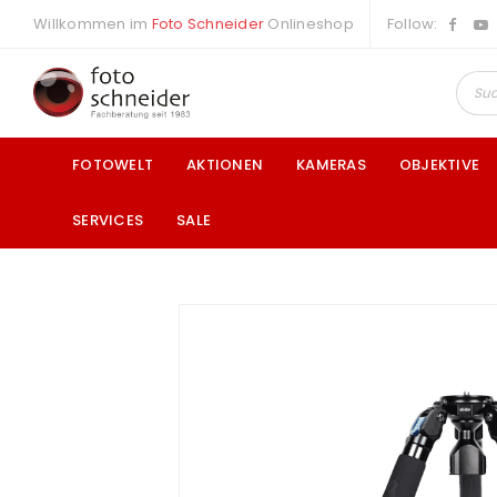
Willkommen im
Foto Schneider
Onlineshop
Follow:
FOTOWELT
AKTIONEN
KAMERAS
OBJEKTIVE
SERVICES
SALE
a