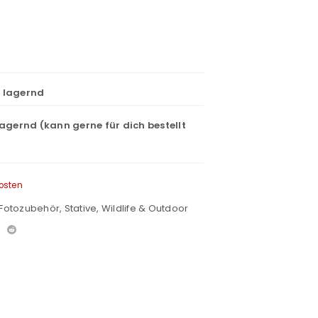
t lagernd
lagernd (kann gerne für dich bestellt
osten
Fotozubehör
,
Stative
,
Wildlife & Outdoor