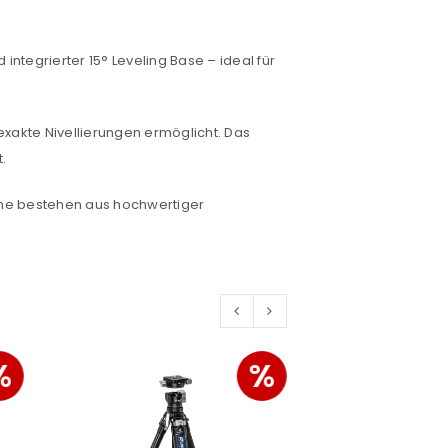
integrierter 15° Leveling Base – ideal für
euen Passworts wird an deine E-
 exakte Nivellierungen ermöglicht. Das
.
ine bestehen aus hochwertiger
would like to hear from us
konto eröffnen und akzeptiere die
%
%