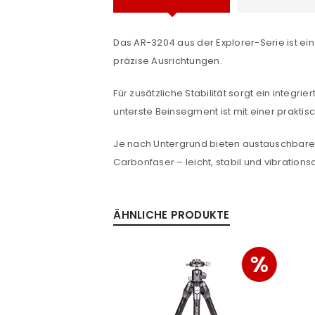
Benutzername oder E-Mail-Adre
Das AR-3204 aus der Explorer-Serie ist ein
präzise Ausrichtungen.
Passwort
*
Für zusätzliche Stabilität sorgt ein integ
unterste Beinsegment ist mit einer praktis
Anmeldeformular geschü
Je nach Untergrund bieten austauschbare 
Carbonfaser – leicht, stabil und vibrations
ANMELDEN
PASSWORT VERGESSEN?
ÄHNLICHE PRODUKTE
%