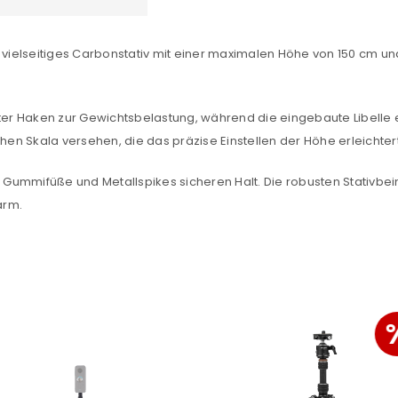
sse
*
E-Mail-Adresse
*
 vielseitiges Carbonstativ mit einer maximalen Höhe von 150 cm und 
Ein Link zum Erstellen eines n
Mail-Adresse gesendet.
rierter Haken zur Gewichtsbelastung, während die eingebaute Libelle
chen Skala versehen, die das präzise Einstellen der Höhe erleichtert
NEWSLETTER ABONNIEREN
tzt durch
WP Captcha
Gummifüße und Metallspikes sicheren Halt. Die robusten Stativbe
Please select all the ways you 
arm.
Angemeldet bleiben
Ich stimme zu
Ja, ich möchte ein Kunden
Datenschutzerklärung
.
*
REGISTRIEREN