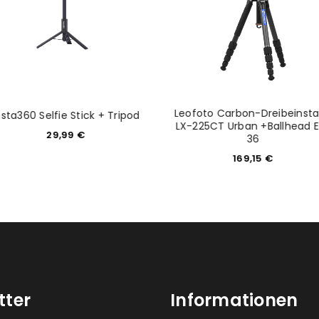
Leofoto Carbon-Dreibeinsta
nsta360 Selfie Stick + Tripod
LX-225CT Urban +Ballhead 
29,99
€
36
169,15
€
tter
Informationen