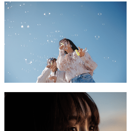
Ich stimme zu
Ja, ich möchte ein Kundenkonto eröffnen und
akzeptiere die
Datenschutzerklärung
.
*
REGISTRIEREN