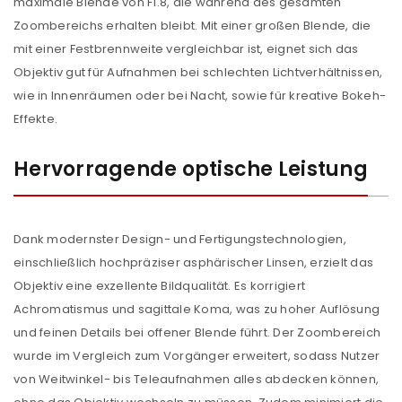
maximale Blende von F1.8, die während des gesamten
Zoombereichs erhalten bleibt. Mit einer großen Blende, die
mit einer Festbrennweite vergleichbar ist, eignet sich das
Objektiv gut für Aufnahmen bei schlechten Lichtverhältnissen,
wie in Innenräumen oder bei Nacht, sowie für kreative Bokeh-
Effekte.
Hervorragende optische Leistung
Dank modernster Design- und Fertigungstechnologien,
einschließlich hochpräziser asphärischer Linsen, erzielt das
Objektiv eine exzellente Bildqualität. Es korrigiert
Achromatismus und sagittale Koma, was zu hoher Auflösung
und feinen Details bei offener Blende führt. Der Zoombereich
wurde im Vergleich zum Vorgänger erweitert, sodass Nutzer
von Weitwinkel- bis Teleaufnahmen alles abdecken können,