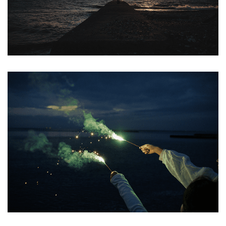
Angemeldet bleiben
ANMELDEN
PASSWORT VERGESSEN?
REGISTRIEREN
E-Mail-Adresse
*
Ein Link zum Erstellen eines neuen Passworts wird an
deine E-Mail-Adresse gesendet.
NEWSLETTER ABONNIEREN
Please select all the ways you would like to hear from
us