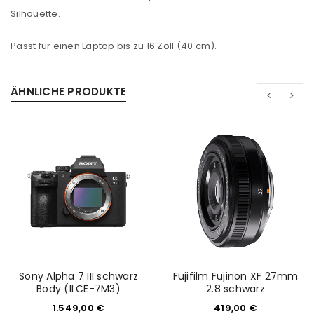
Angemeldet bleiben
ANMELDEN
Silhouette.
Passt für einen Laptop bis zu 16 Zoll (40 cm).
PASSWORT VERGESSEN?
ÄHNLICHE PRODUKTE
REGISTRIEREN
E-Mail-Adresse
*
Ein Link zum Erstellen eines neuen Passworts wird an
deine E-Mail-Adresse gesendet.
NEWSLETTER ABONNIEREN
Sony Alpha 7 III schwarz
Fujifilm Fujinon XF 27mm
Please select all the ways you would like to hear from
Body (ILCE-7M3)
2.8 schwarz
us
1.549,00
€
419,00
€