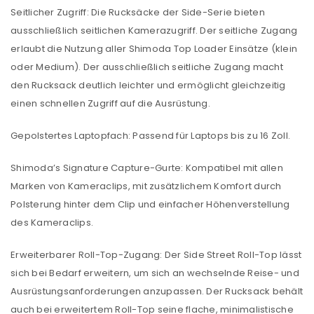
Seitlicher Zugriff: Die Rucksäcke der Side-Serie bieten
ausschließlich seitlichen Kamerazugriff. Der seitliche Zugang
erlaubt die Nutzung aller Shimoda Top Loader Einsätze (klein
oder Medium). Der ausschließlich seitliche Zugang macht
den Rucksack deutlich leichter und ermöglicht gleichzeitig
einen schnellen Zugriff auf die Ausrüstung.
ANMELDEN
Gepolstertes Laptopfach: Passend für Laptops bis zu 16 Zoll.
Benutzername oder E-Mail-Adresse
*
Shimoda’s Signature Capture-Gurte: Kompatibel mit allen
Marken von Kameraclips, mit zusätzlichem Komfort durch
Polsterung hinter dem Clip und einfacher Höhenverstellung
Passwort
*
des Kameraclips.
Erweiterbarer Roll-Top-Zugang: Der Side Street Roll-Top lässt
sich bei Bedarf erweitern, um sich an wechselnde Reise- und
Ausrüstungsanforderungen anzupassen. Der Rucksack behält
Anmeldeformular geschützt durch
WP Captcha
auch bei erweitertem Roll-Top seine flache, minimalistische