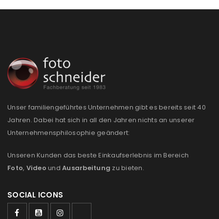
deine E-Mail-Adresse gesendet.
NEWSLETTER ABONNIEREN
Please select all the ways you would like to hear from
us
Ich stimme zu
Unser familiengeführtes Unternehmen gibt es bereits seit 40
Ja, ich möchte ein Kundenkonto eröffnen und
Jahren. Dabei hat sich in all den Jahren nichts an unserer
akzeptiere die
Datenschutzerklärung
.
*
Unternehmensphilosophie geändert:
REGISTRIEREN
Unseren Kunden das beste Einkaufserlebnis im Bereich
Foto
,
Video
und
Ausarbeitung
zu bieten.
SOCIAL ICONS