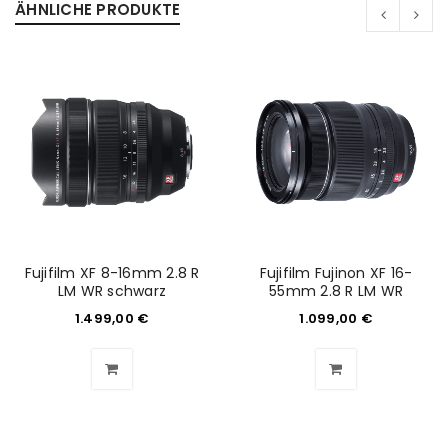
ÄHNLICHE PRODUKTE
Passwort
*
Anmeldeformular geschützt durch
WP Captcha
Angemeldet bleiben
ANMELDEN
PASSWORT VERGESSEN?
Fujifilm XF 8-16mm 2.8 R
Fujifilm Fujinon XF 16-
LM WR schwarz
55mm 2.8 R LM WR
REGISTRIEREN
1.499,00
€
1.099,00
€
E-Mail-Adresse
*
Ein Link zum Erstellen eines neuen Passworts wird an