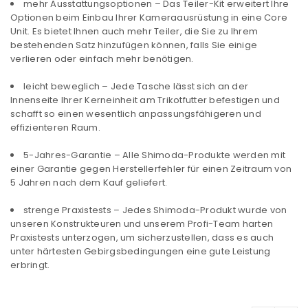
mehr Ausstattungsoptionen – Das Teiler-Kit erweitert Ihre
Optionen beim Einbau Ihrer Kameraausrüstung in eine Core
Unit. Es bietet Ihnen auch mehr Teiler, die Sie zu Ihrem
bestehenden Satz hinzufügen können, falls Sie einige
verlieren oder einfach mehr benötigen.
leicht beweglich – Jede Tasche lässt sich an der
Innenseite Ihrer Kerneinheit am Trikotfutter befestigen und
schafft so einen wesentlich anpassungsfähigeren und
effizienteren Raum.
5-Jahres-Garantie – Alle Shimoda-Produkte werden mit
einer Garantie gegen Herstellerfehler für einen Zeitraum von
5 Jahren nach dem Kauf geliefert.
strenge Praxistests – Jedes Shimoda-Produkt wurde von
unseren Konstrukteuren und unserem Profi-Team harten
ANMELDEN
Praxistests unterzogen, um sicherzustellen, dass es auch
unter härtesten Gebirgsbedingungen eine gute Leistung
Benutzername oder E-Mail-Adresse
*
erbringt.