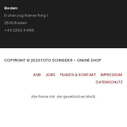
Baden:
Erzherzog Rainer Ring 1
2500 Baden
+43 2252 44166
COPYRIGHT © 2023 FOTO SCHNEIDER – ONLINE SHOP
AGB
|
JOBS
|
FILIALEN & KONTAKT
|
IMPRESSUM
|
DATENSCHUTZ
Alle Preise inkl. der gesetzlichen MwSt.