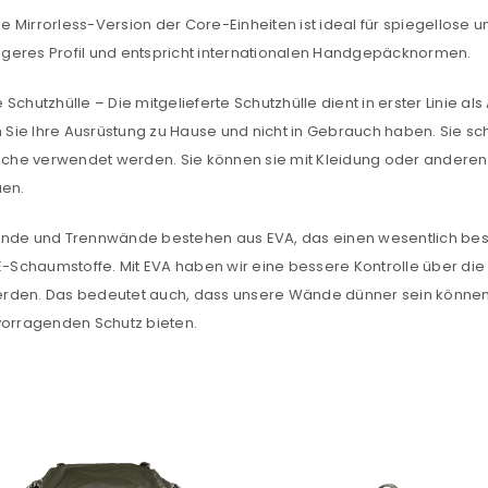
tzt durch
WP Captcha
 Mirrorless-Version der Core-Einheiten ist ideal für spiegellose u
Please select all the ways you 
drigeres Profil und entspricht internationalen Handgepäcknormen.
Angemeldet bleiben
Ich stimme zu
Schutzhülle – Die mitgelieferte Schutzhülle dient in erster Linie a
n Sie Ihre Ausrüstung zu Hause und nicht in Gebrauch haben. Sie sch
Ja, ich möchte ein Kunden
tasche verwendet werden. Sie können sie mit Kleidung oder andere
Datenschutzerklärung
.
*
uen.
REGISTRIEREN
e und Trennwände bestehen aus EVA, das einen wesentlich besser
chaumstoffe. Mit EVA haben wir eine bessere Kontrolle über die Di
erden. Das bedeutet auch, dass unsere Wände dünner sein könne
orragenden Schutz bieten.