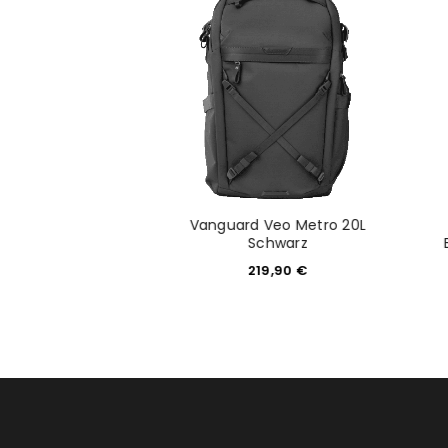
acklight 26L Slate
Vanguard Veo Metro 20L
Black
Schwarz
74,99
€
219,90
€