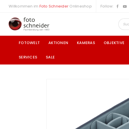
Willkommen im
Foto Schneider
Onlineshop
Follow:
FOTOWELT
AKTIONEN
KAMERAS
OBJEKTIVE
SERVICES
SALE
a