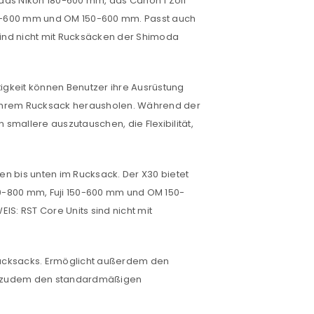
das Nikon 180-600 mm, das Canon 1 Zoll
50-600 mm und OM 150-600 mm. Passt auch
ind nicht mit Rucksäcken der Shimoda
tigkeit können Benutzer ihre Ausrüstung
 ihrem Rucksack herausholen. Während der
smallere auszutauschen, die Flexibilität,
n bis unten im Rucksack. Der X30 bietet
200-800 mm, Fuji 150-600 mm und OM 150-
: RST Core Units sind nicht mit
euen Passworts wird an deine E-
 Rucksacks. Ermöglicht außerdem den
tet zudem den standardmäßigen