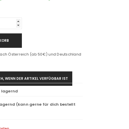
KORB
ach Österreich (ab 50€) und Deutschland
H, WENN DER ARTIKEL VERFÜGBAR IST
t lagernd
lagernd (kann gerne für dich bestellt
osten