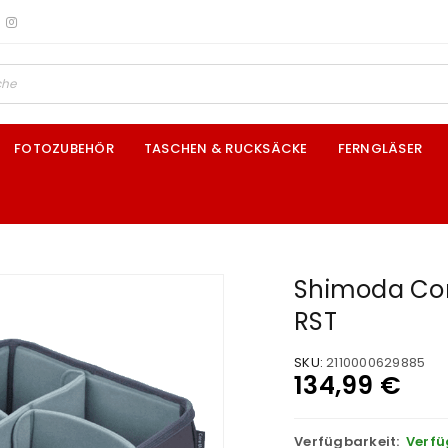
FOTOZUBEHÖR
TASCHEN & RUCKSÄCKE
FERNGLÄSER
Shimoda Core
RST
SKU:
2110000629885
134,99
€
Verfügbarkeit:
Verfü