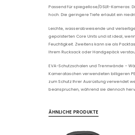
Anmeldeformular geschü
Passend für spiegellose/DSLR-Kameras: Die
hoch. Die geringere Tiefe erlaubt ein nie
ANMELDEN
Leichte, wasserabweisende und vielseitige 
PASSWORT VERGESSEN?
gepolsterten Core Units und ist ideal, wen
Feuchtigkeit. Zweitens kann sie als Pack
Ihrem Rucksack oder Handgepäck versta
EVA-Schutzschalen und Trennwände – Wänd
Kamerataschen verwendeten billigeren PE-S
zum Schutz Ihrer Ausrüstung verwendet w
beanspruchen, während sie dennoch herv
ÄHNLICHE PRODUKTE