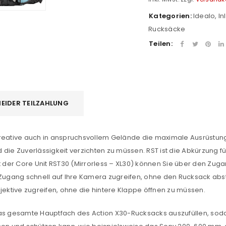
Kategorien:
Idealo
,
In
Rucksäcke
Teilen:
EIDER TEILZAHLUNG
Kreative auch in anspruchsvollem Gelände die maximale Ausrüstu
 die Zuverlässigkeit verzichten zu müssen. RST ist die Abkürzung f
it der Core Unit RST30 (Mirrorless – XL30) können Sie über den Zug
n Zugang schnell auf Ihre Kamera zugreifen, ohne den Rucksack ab
ktive zugreifen, ohne die hintere Klappe öffnen zu müssen.
das gesamte Hauptfach des Action X30-Rucksacks auszufüllen, soda