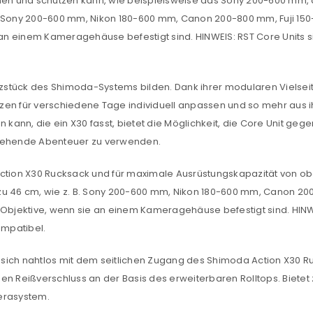
hmen und schützen kann, wie beispielsweise das Sony 200-600 mm, 
as Sony 200-600 mm, Nikon 180-600 mm, Canon 200-800 mm, Fuji 1
n einem Kameragehäuse befestigt sind. HINWEIS: RST Core Units s
erzstück des Shimoda-Systems bilden. Dank ihrer modularen Vielsei
tzen für verschiedene Tage individuell anpassen und so mehr aus
nn, die ein X30 fasst, bietet die Möglichkeit, die Core Unit gegen 
stehende Abenteuer zu verwenden.
REGISTRIEREN
ction X30 Rucksack und für maximale Ausrüstungskapazität von obe
is zu 46 cm, wie z. B. Sony 200-600 mm, Nikon 180-600 mm, Canon 
sse
*
E-Mail-Adresse
*
jektive, wenn sie an einem Kameragehäuse befestigt sind. HINWEIS
mpatibel.
Ein Link zum Erstellen eines n
rt sich nahtlos mit dem seitlichen Zugang des Shimoda Action X30
Mail-Adresse gesendet.
den Reißverschluss an der Basis des erweiterbaren Rolltops. Bie
erasystem.
NEWSLETTER ABONNIEREN