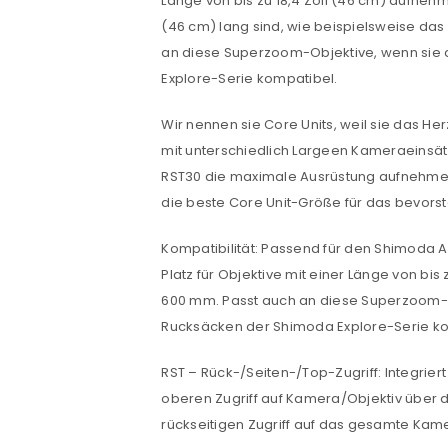
Länge von bis zu 18,4 Zoll (46 cm) aufne
(46 cm) lang sind, wie beispielsweise d
an diese Superzoom-Objektive, wenn sie a
Explore-Serie kompatibel.
Wir nennen sie Core Units, weil sie das H
mit unterschiedlich Largeen Kameraeinsä
RST30 die maximale Ausrüstung aufnehmen ka
die beste Core Unit-Größe für das bevor
ANMELDEN
Kompatibilität: Passend für den Shimoda A
Platz für Objektive mit einer Länge von b
Benutzername oder E-Mail-Adre
600 mm. Passt auch an diese Superzoom-Ob
Rucksäcken der Shimoda Explore-Serie ko
Passwort
*
RST – Rück-/Seiten-/Top-Zugriff: Integrie
oberen Zugriff auf Kamera/Objektiv über 
rückseitigen Zugriff auf das gesamte Kam