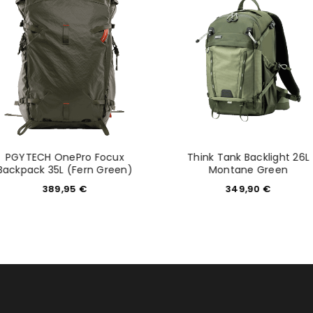
PGYTECH OnePro Focux
Think Tank Backlight 26L
Backpack 35L (Fern Green)
Montane Green
389,95
€
349,90
€