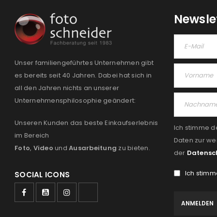
Newsle
Unser familiengeführtes Unternehmen gibt
es bereits seit 40 Jahren. Dabei hat sich in
all den Jahren nichts an unserer
Unternehmensphilosophie geändert:
Unseren Kunden das beste Einkaufserlebnis
Ich stimme d
im Bereich
Daten zur we
Foto
,
Video
und
Ausarbeitung
zu bieten.
der
Datensc
Ich stimm
SOCIAL ICONS