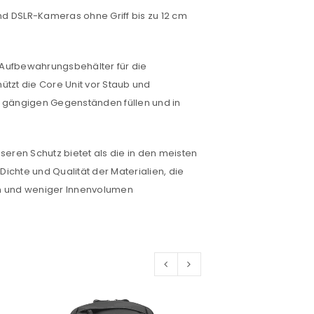
nd DSLR-Kameras ohne Griff bis zu 12 cm
would like to hear from us
ls Aufbewahrungsbehälter für die
ützt die Core Unit vor Staub und
konto eröffnen und akzeptiere die
n gängigen Gegenständen füllen und in
en Schutz bietet als die in den meisten
chte und Qualität der Materialien, die
n und weniger Innenvolumen