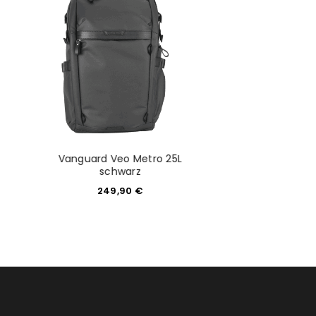
Vanguard Veo Metro 25L
Shimoda Acti
schwarz
Starterkit R
Armeeg
249,90
€
462,0