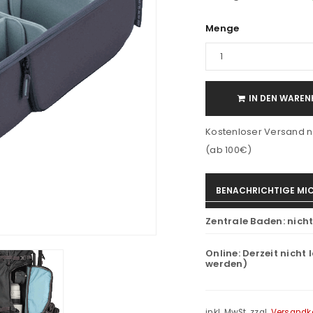
Menge
IN DEN WAREN
Kostenloser Versand n
(ab 100€)
BENACHRICHTIGE MIC
Zentrale Baden:
nich
Online:
Derzeit nicht 
werden)
inkl. MwSt.
zzgl.
Versandk