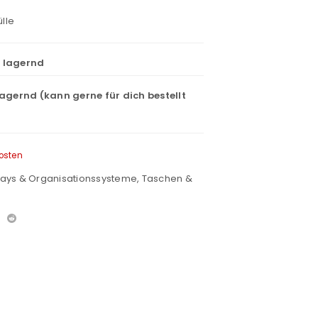
ülle
t lagernd
lagernd (kann gerne für dich bestellt
osten
lays & Organisationssysteme
,
Taschen &