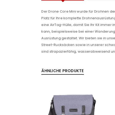
Der Drone Core Mini wurde für Drohnen der
Platz für Ihre komplette Drohnenausrüstung
Passwort
*
eine AirTag-Hülle, damit Sie Ihr Kit imm
kann, beispielsweise bei einer Wanderung
Ausrüstung gestaltet. Wir bieten sie in 
Street-Rucksäcken sowie in unserer schwa
Anmeldeformular geschü
sind strapazierfähig, wasserabweisend und 
ANMELDEN
ÄHNLICHE PRODUKTE
PASSWORT VERGESSEN?
SALE