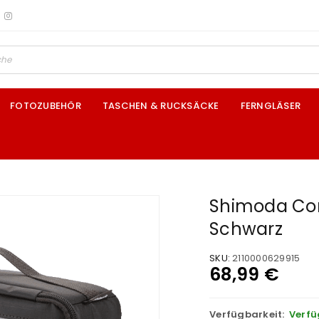
FOTOZUBEHÖR
TASCHEN & RUCKSÄCKE
FERNGLÄSER
Shimoda Cor
Schwarz
SKU:
2110000629915
68,99
€
Verfügbarkeit:
Verfü