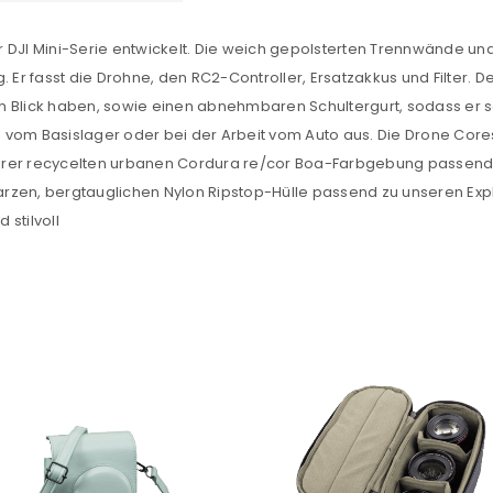
 DJI Mini-Serie entwickelt. Die weich gepolsterten Trennwände un
. Er fasst die Drohne, den RC2-Controller, Ersatzakkus und Filter.
Ein Link zum Erstellen eines n
er im Blick haben, sowie einen abnehmbaren Schultergurt, sodass 
Mail-Adresse gesendet.
 vom Basislager oder bei der Arbeit vom Auto aus. Die Drone Core
unserer recycelten urbanen Cordura re/cor Boa-Farbgebung passend
NEWSLETTER ABONNIEREN
rzen, bergtauglichen Nylon Ripstop-Hülle passend zu unseren Exp
tzt durch
WP Captcha
Please select all the ways you 
stilvoll
Angemeldet bleiben
Ich stimme zu
Ja, ich möchte ein Kunden
Datenschutzerklärung
.
*
REGISTRIEREN