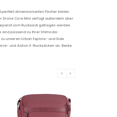
d perfekt dimensionierten Fächer bieten
 Der Drone Core Mini verfügt außerdem über
euen Passworts wird an deine E-
er separat vom Rucksack getragen werden
s sind passend zu Ihrer Shimoda-
 zu unseren Urban Explore- und Side
lore- und Action X-Rucksäcken an. Beide
would like to hear from us
konto eröffnen und akzeptiere die