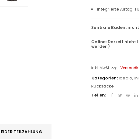
integrierte Airtag-H
Zentrale Baden:
nich
Online:
Derzeit nicht 
werden)
inkl. MwSt.
zzgl.
Versandk
Kategorien:
Idealo
,
In
Rucksäcke
Teilen:
REGISTRIEREN
EIDER TEILZAHLUNG
sse
*
E-Mail-Adresse
*