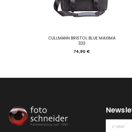
ASCHE COMPACT
CULLMANN BRISTOL BLUE MAXIMA
BLACK
333
9,95
€
74,90
€
Newsle