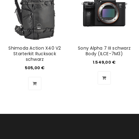
REGISTRIEREN
E-Mail-Adresse
*
Shimoda Action X40 V2
Sony Alpha 7 III schwarz
Ein Link zum Erstellen eines neuen Passworts wird an
Starterkit Rucksack
Body (ILCE-7M3)
deine E-Mail-Adresse gesendet.
schwarz
1.549,00
€
505,00
€
NEWSLETTER ABONNIEREN
Please select all the ways you would like to hear from
us
Ich stimme zu
Ja, ich möchte ein Kundenkonto eröffnen und
akzeptiere die
Datenschutzerklärung
.
*