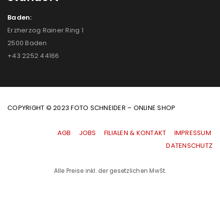
Baden:
Erzherzog Rainer Ring 1
2500 Baden
+43 2252 44166
COPYRIGHT © 2023 FOTO SCHNEIDER – ONLINE SHOP
AGB
|
JOBS
|
FILIALEN & KONTAKT
|
IMPRESSUM
|
DATENSCHUTZ
Alle Preise inkl. der gesetzlichen MwSt.