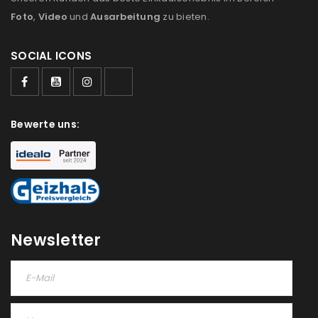
Foto
,
Video
und
Ausarbeitung
zu bieten.
Ein Link zum Erstellen eines neuen Passworts wird an
deine E-Mail-Adresse gesendet.
SOCIAL ICONS
NEWSLETTER ABONNIEREN
Please select all the ways you would like to hear from
Bewerte uns:
us
Ich stimme zu
Ja, ich möchte ein Kundenkonto eröffnen und
akzeptiere die
Datenschutzerklärung
.
*
Newsletter
REGISTRIEREN