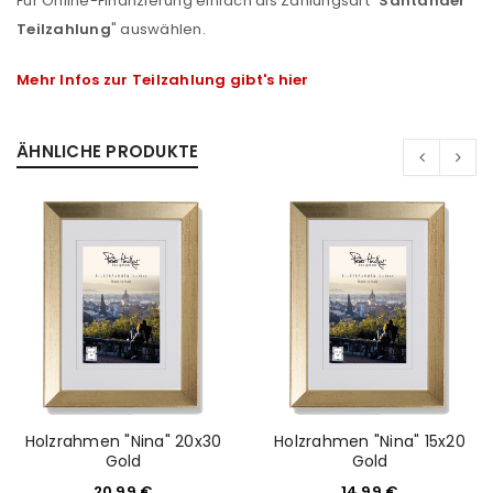
Für Online-Finanzierung einfach als Zahlungsart "
Santander
Teilzahlung
" auswählen.
Mehr Infos zur Teilzahlung gibt's hier
ÄHNLICHE PRODUKTE
ANMELDEN
Holzrahmen "Nina" 20x30
Holzrahmen "Nina" 15x20
Gold
Gold
20,99
€
14,99
€