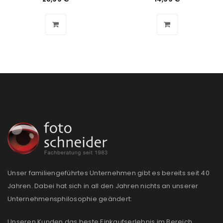
Benutzername oder E-Mail-Adresse
*
Passwort
*
Anmeldeformular geschützt durch
WP Captcha
Angemeldet bleiben
ANMELDEN
PASSWORT VERGESSEN?
Unser familiengeführtes Unternehmen gibt es bereits seit 40
REGISTRIEREN
Jahren. Dabei hat sich in all den Jahren nichts an unserer
Unternehmensphilosophie geändert:
E-Mail-Adresse
*
Unseren Kunden das beste Einkaufserlebnis im Bereich